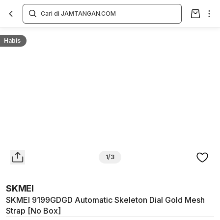
Overview
Spesifikasi
Deskripsi
Toko Offline
Review
Lainnya
Habis
1/3
SKMEI
SKMEI 9199GDGD Automatic Skeleton Dial Gold Mesh
Strap [No Box]