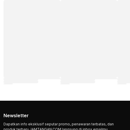
Newsletter
Dapatkan info eksklusif seputar promo, penawaran terbatas, dan
produk terbaru JAMTANGAN.COM langsung di inbox emailmu.