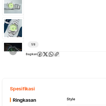
1/8
Bagikan
Overview
Spesifikasi
Deskripsi
Toko Offline
Review
Lainnya
Spesifikasi
Style
Ringkasan