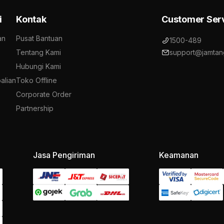
i
Kontak
Customer Ser
an
Pusat Bantuan
1500-489
Tentang Kami
support@jamtan
Hubungi Kami
alian
Toko Offline
Corporate Order
Partnership
Jasa Pengiriman
Keamanan