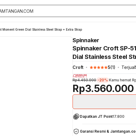
Moment Green Dial Stainless Steel Strap + Extra Strap
Spinnaker
Spinnaker Croft SP-
Dial Stainless Steel S
Croft
5
(
1
)
Terjual
Rp4.450.000
-20%
Kamu hemat
R
Rp3.560.000
Dapatkan JT Point
17.800
Garansi Resmi & Jamtangan.c