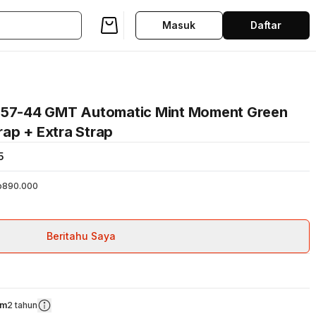
Masuk
Daftar
5157-44 GMT Automatic Mint Moment Green
trap + Extra Strap
5
p890.000
Beritahu Saya
om
2 tahun