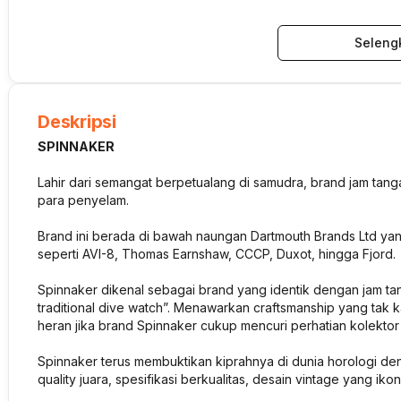
Seleng
Deskripsi
SPINNAKER
Lahir dari semangat berpetualang di samudra, brand jam tang
para penyelam.
Brand ini berada di bawah naungan Dartmouth Brands Ltd yang
seperti AVI-8, Thomas Earnshaw, CCCP, Duxot, hingga Fjord.
Spinnaker dikenal sebagai brand yang identik dengan jam tang
traditional dive watch”. Menawarkan craftsmanship yang tak k
heran jika brand Spinnaker cukup mencuri perhatian kolekt
Spinnaker terus membuktikan kiprahnya di dunia horologi de
quality juara, spesifikasi berkualitas, desain vintage yang ik