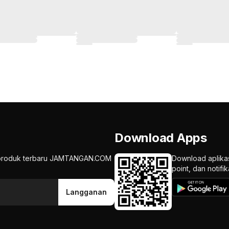
Download Apps
an produk terbaru JAMTANGAN.COM
Download aplika
point, dan notif
Langganan