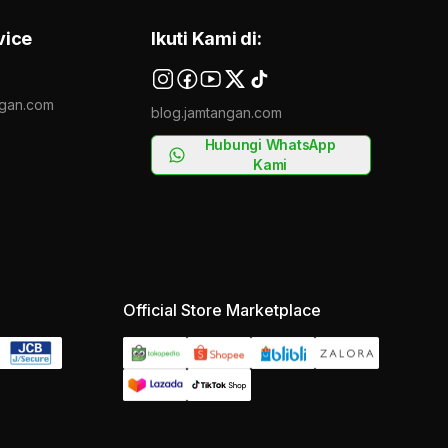
vice
Ikuti Kami di:
gan.com
blog.jamtangan.com
Hubungi WhatsApp
Kami
Official Store Marketplace