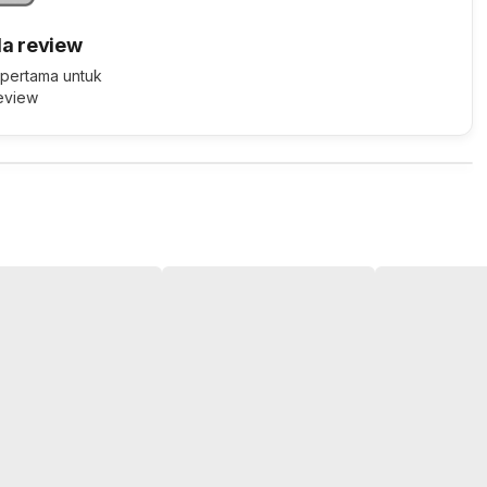
a review
 pertama untuk
review