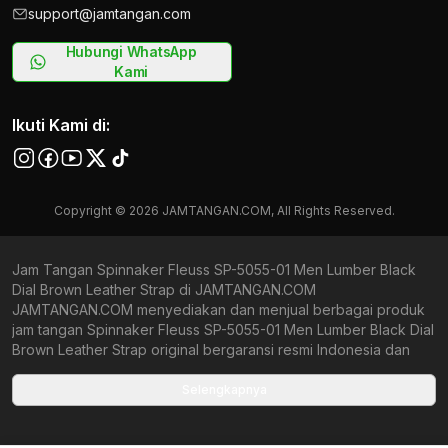
support@jamtangan.com
Hubungi WhatsApp
Kami
Ikuti Kami di:
Copyright © 2026 JAMTANGAN.COM, All Rights Reserved.
Jam Tangan Spinnaker Fleuss SP-5055-01 Men Lumber Black
Dial Brown Leather Strap di JAMTANGAN.COM
JAMTANGAN.COM menyediakan dan menjual berbagai produk
jam tangan Spinnaker Fleuss SP-5055-01 Men Lumber Black Dial
Brown Leather Strap original bergaransi resmi Indonesia dan
Global (International Warranty). Kami berkomitmen untuk
memberi penawaran terbaik bagi setiap pelanggan.
Selengkapnya
JAMTANGAN.COM menjamin produk-produk yang tersedia
merupakan produk jam tangan original, berkualitas tinggi, dan