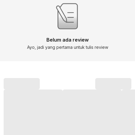
Belum ada review
Ayo, jadi yang pertama untuk tulis review