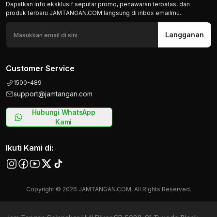
Dapatkan info eksklusif seputar promo, penawaran terbatas, dan
produk terbaru JAMTANGAN.COM langsung di inbox emailmu.
Langganan
Customer Service
1500-489
support@jamtangan.com
Hubungi WhatsApp
Kami
Ikuti Kami di:
Copyright © 2026 JAMTANGAN.COM, All Rights Reserved.