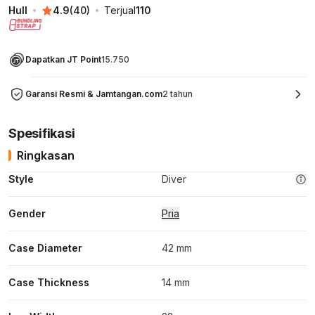
Hull
4.9
(
40
)
Terjual
110
Dapatkan JT Point
15.750
Garansi Resmi & Jamtangan.com
2 tahun
Spesifikasi
Ringkasan
Style
Diver
Gender
Pria
Case Diameter
42 mm
Case Thickness
14 mm