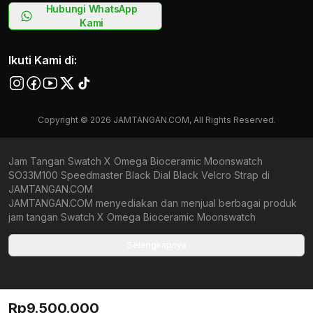
Hubungi WhatsApp
Kami
Ikuti Kami di:
Copyright © 2026 JAMTANGAN.COM, All Rights Reserved.
Jam Tangan Swatch X Omega Bioceramic Moonswatch
SO33M100 Speedmaster Black Dial Black Velcro Strap di
JAMTANGAN.COM
JAMTANGAN.COM menyediakan dan menjual berbagai produk
jam tangan Swatch X Omega Bioceramic Moonswatch
SO33M100 Speedmaster Black Dial Black Velcro Strap original
bergaransi resmi Indonesia dan Global (International Warranty).
Selengkapnya
Kami berkomitmen untuk memberi penawaran terbaik bagi
setiap pelanggan. JAMTANGAN.COM menjamin produk-produk
yang tersedia merupakan produk jam tangan original,
berkualitas tinggi, dan memiliki harga yang lebih terjangkau dari
Rp9.500.000