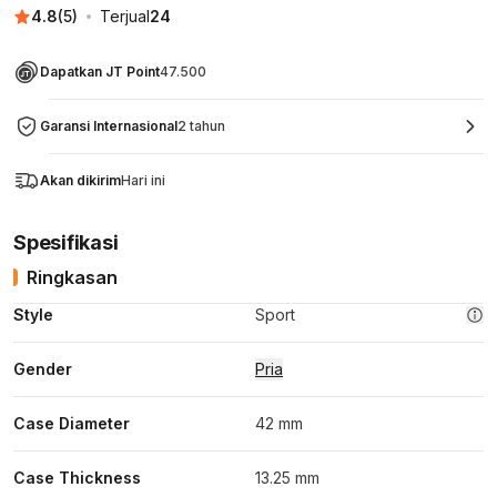
4.8
(
5
)
Terjual
24
Dapatkan JT Point
47.500
Garansi Internasional
2 tahun
Akan dikirim
Hari ini
Spesifikasi
Ringkasan
Style
Sport
Gender
Pria
Case Diameter
42 mm
Case Thickness
13.25 mm