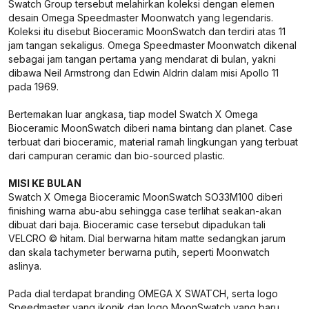
Swatch Group tersebut melahirkan koleksi dengan elemen
desain Omega Speedmaster Moonwatch yang legendaris.
Koleksi itu disebut Bioceramic MoonSwatch dan terdiri atas 11
jam tangan sekaligus. Omega Speedmaster Moonwatch dikenal
sebagai jam tangan pertama yang mendarat di bulan, yakni
dibawa Neil Armstrong dan Edwin Aldrin dalam misi Apollo 11
pada 1969.
Bertemakan luar angkasa, tiap model Swatch X Omega
Bioceramic MoonSwatch diberi nama bintang dan planet. Case
terbuat dari bioceramic, material ramah lingkungan yang terbuat
dari campuran ceramic dan bio-sourced plastic.
MISI KE BULAN
Swatch X Omega Bioceramic MoonSwatch SO33M100 diberi
finishing warna abu-abu sehingga case terlihat seakan-akan
dibuat dari baja. Bioceramic case tersebut dipadukan tali
VELCRO © hitam. Dial berwarna hitam matte sedangkan jarum
dan skala tachymeter berwarna putih, seperti Moonwatch
aslinya.
Pada dial terdapat branding OMEGA X SWATCH, serta logo
Speedmaster yang ikonik dan logo MoonSwatch yang baru.