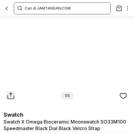
Overview
Spesifikasi
Deskripsi
Toko Offline
Review
Lainnya
1/5
Swatch
Swatch X Omega Bioceramic Moonswatch SO33M100
Speedmaster Black Dial Black Velcro Strap