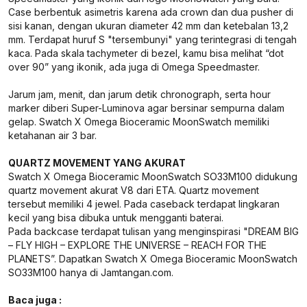
Case berbentuk asimetris karena ada crown dan dua pusher di
sisi kanan, dengan ukuran diameter 42 mm dan ketebalan 13,2
mm. Terdapat huruf S "tersembunyi" yang terintegrasi di tengah
kaca. Pada skala tachymeter di bezel, kamu bisa melihat “dot
over 90” yang ikonik, ada juga di Omega Speedmaster.
Jarum jam, menit, dan jarum detik chronograph, serta hour
marker diberi Super-Luminova agar bersinar sempurna dalam
gelap. Swatch X Omega Bioceramic MoonSwatch memiliki
ketahanan air 3 bar.
QUARTZ MOVEMENT YANG AKURAT
Swatch X Omega Bioceramic MoonSwatch SO33M100 didukung
quartz movement akurat V8 dari ETA. Quartz movement
tersebut memiliki 4 jewel. Pada caseback terdapat lingkaran
kecil yang bisa dibuka untuk mengganti baterai.
Pada backcase terdapat tulisan yang menginspirasi "DREAM BIG
– FLY HIGH – EXPLORE THE UNIVERSE – REACH FOR THE
PLANETS”. Dapatkan Swatch X Omega Bioceramic MoonSwatch
SO33M100 hanya di Jamtangan.com.
Baca juga :