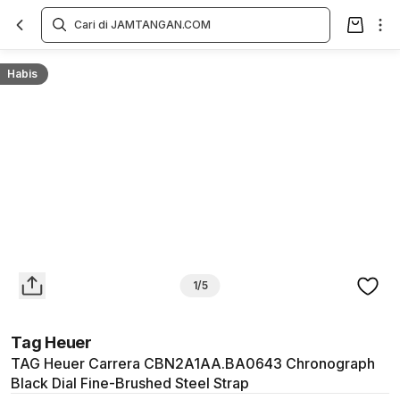
Overview
Spesifikasi
Deskripsi
Toko Offline
Review
Lainnya
Habis
1/5
Tag Heuer
TAG Heuer Carrera CBN2A1AA.BA0643 Chronograph
Black Dial Fine-Brushed Steel Strap