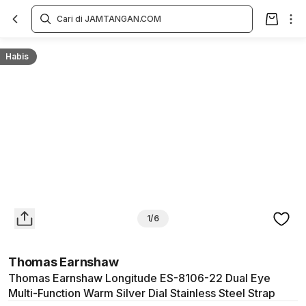
Overview
Spesifikasi
Deskripsi
Toko Offline
Review
Lainnya
Habis
1/6
Thomas Earnshaw
Thomas Earnshaw Longitude ES-8106-22 Dual Eye
Multi-Function Warm Silver Dial Stainless Steel Strap