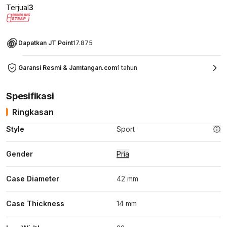
Terjual
3
Dapatkan JT Point
17.875
Garansi Resmi & Jamtangan.com
1 tahun
Spesifikasi
Ringkasan
Style
Sport
Gender
Pria
Case Diameter
42 mm
Case Thickness
14 mm