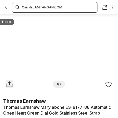
Overview
Spesifikasi
Deskripsi
Toko Offline
Review
Lainnya
Habis
1/7
Thomas Earnshaw
Thomas Earnshaw Marylebone ES-8177-88 Automatic
Open Heart Green Dial Gold Stainless Steel Strap