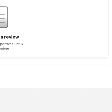
a review
 pertama untuk
review