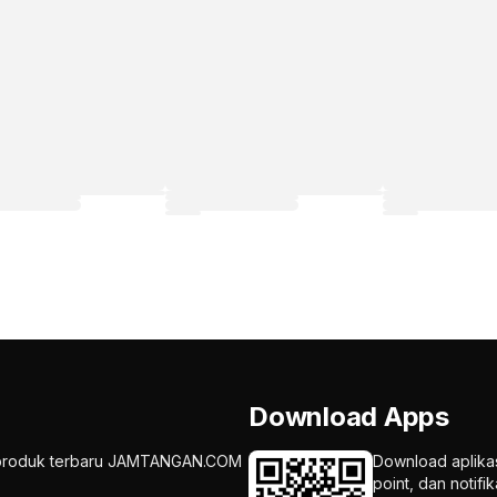
Download Apps
an produk terbaru JAMTANGAN.COM
Download aplika
point, dan notif