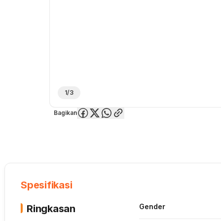
1/3
Bagikan
Overview
Spesifikasi
Deskripsi
Toko Offline
Review
Lainnya
Spesifikasi
Gender
Ringkasan