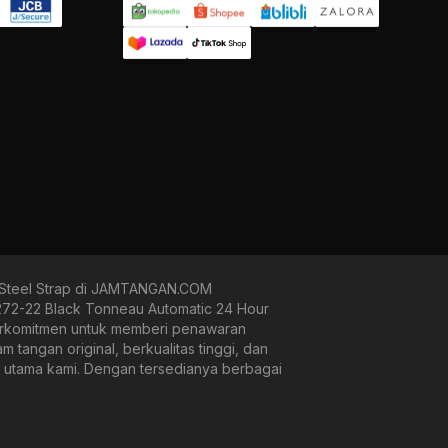
.Steel Strap di JAMTANGAN.COM
2-22 Black Tonneau Automatic 24 Hour
i berkomitmen untuk memberi penawaran
angan original, berkualitas tinggi, dan
as utama kami. Dengan tersedianya berbagai
erti diver, runner, dan military look, kami
uk.