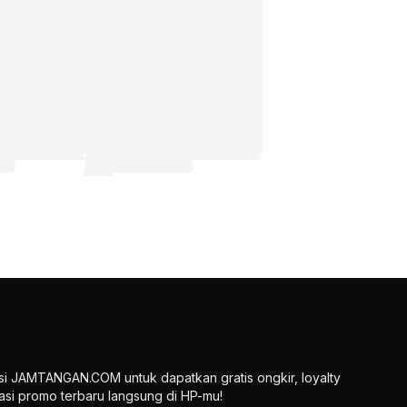
si JAMTANGAN.COM untuk dapatkan gratis ongkir, loyalty
ikasi promo terbaru langsung di HP-mu!