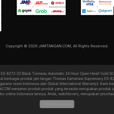
Copyright © 2026 JAMTANGAN.COM, All Rights Reserved.
S-8272-22 Black Tonneau Automatic 24 Hour Open Heart Gold St
 berbagai produk jam tangan Thomas Earnshaw Supremacy ES-827
ergaransi resmi Indonesia dan Global (International Warranty). Kam
.COM menjamin produk-produk yang tersedia merupakan produk jam t
toko online Indonesia lainnya. Anda, watchlovers, merupakan priorit
mulai dari yang bertema fine-elegance atau elegan hingga sports, sep
nja yang mudah, aman, serta bebas dengan berbagai pilihan prod
Selengkapnya