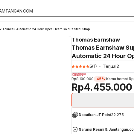
onneau Automatic 24 Hour Open Heart Gold St.Steel Strap
Thomas Earnshaw
Thomas Earnshaw Su
Automatic 24 Hour Op
5
(
1
)
Terjual
2
Rp8.100.000
-45%
Kamu hemat
Rp
Rp4.455.000
Dapatkan JT Point
22.275
Garansi Resmi & Jamtangan.c