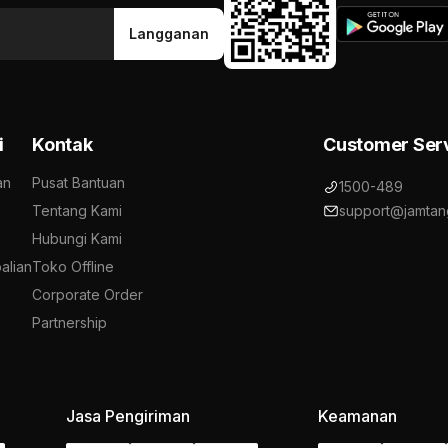
Langganan
i
Kontak
Customer Ser
an
Pusat Bantuan
1500-489
Tentang Kami
support@jamtan
Hubungi Kami
alian
Toko Offline
Corporate Order
Partnership
Jasa Pengiriman
Keamanan