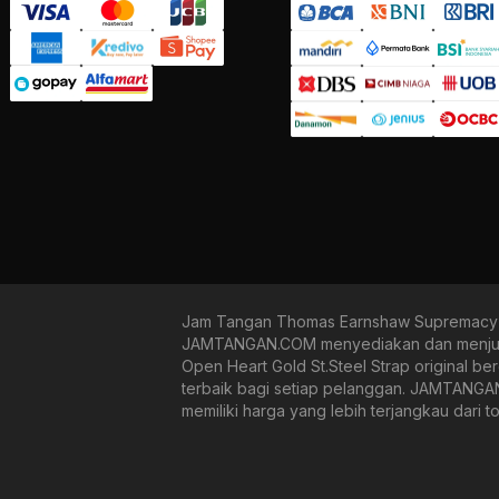
Jam Tangan Thomas Earnshaw Supremacy E
JAMTANGAN.COM menyediakan dan menjual
Open Heart Gold St.Steel Strap original b
terbaik bagi setiap pelanggan. JAMTANGAN
memiliki harga yang lebih terjangkau dari 
jam tangan mechanical, kinetic, dan quartz 
menjamin kenyamanan dan pengalaman bela