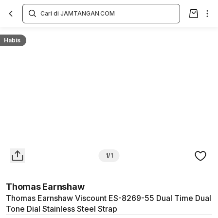
Overview
Spesifikasi
Deskripsi
Toko Offline
Review
Lainnya
Habis
1/1
Thomas Earnshaw
Thomas Earnshaw Viscount ES-8269-55 Dual Time Dual
Tone Dial Stainless Steel Strap