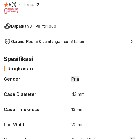
5
(
1
)
Terjual
2
Dapatkan JT Point
11.000
Garansi Resmi & Jamtangan.com
1 tahun
Spesifikasi
Ringkasan
Gender
Pria
Case Diameter
43 mm
Case Thickness
13 mm
Lug Width
20 mm