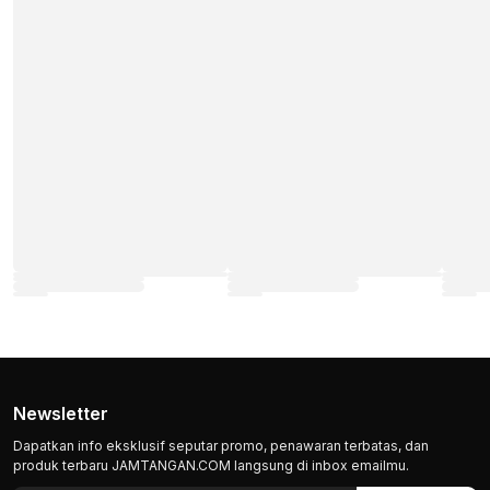
Newsletter
Dapatkan info eksklusif seputar promo, penawaran terbatas, dan
produk terbaru JAMTANGAN.COM langsung di inbox emailmu.