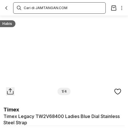
Overview
Spesifikasi
Deskripsi
Toko Offline
Review
Lainnya
Habis
1/4
Timex
Timex Legacy TW2V68400 Ladies Blue Dial Stainless
Steel Strap