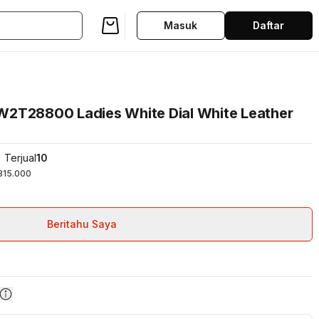
Masuk
Daftar
W2T28800 Ladies White Dial White Leather
Terjual
10
315.000
Beritahu Saya