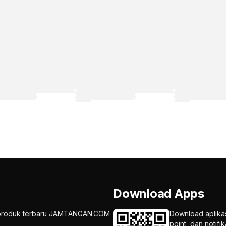
Download Apps
an produk terbaru JAMTANGAN.COM
Download aplika
point, dan notif