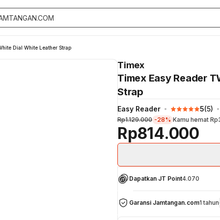
te Dial White Leather Strap
Timex
Timex Easy Reader T
Strap
Easy Reader
5
(
5
)
Rp1.129.000
-28%
Kamu hemat
Rp
Rp814.000
Dapatkan JT Point
4.070
Garansi Jamtangan.com
1 tahun