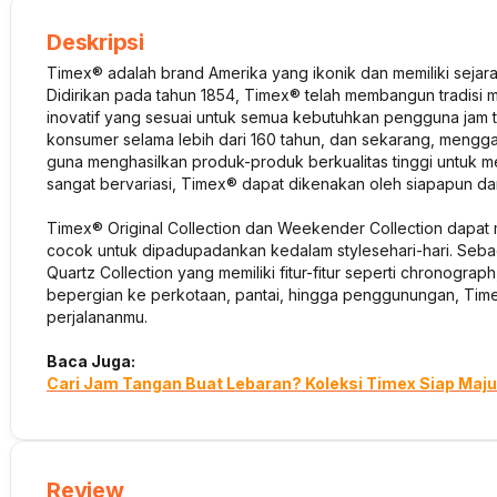
Deskripsi
Timex® adalah brand Amerika yang ikonik dan memiliki sejar
Didirikan pada tahun 1854, Timex® telah membangun tradisi m
inovatif yang sesuai untuk semua kebutuhkan pengguna jam t
konsumer selama lebih dari 160 tahun, dan sekarang, mengga
guna menghasilkan produk-produk berkualitas tinggi untuk 
sangat bervariasi, Timex® dapat dikenakan oleh siapapun 
Timex® Original Collection dan Weekender Collection dapat m
cocok untuk dipadupadankan kedalam
style
sehari-hari. Seba
Quartz Collection yang memiliki fitur-fitur seperti
chronograph
bepergian ke perkotaan, pantai, hingga penggunungan, Tim
perjalananmu.
Baca Juga:
Cari Jam Tangan Buat Lebaran? Koleksi Timex Siap Maju
Review