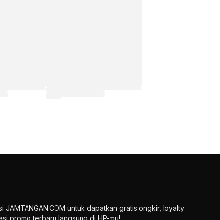
si JAMTANGAN.COM untuk dapatkan gratis ongkir, loyalty
ikasi promo terbaru langsung di HP-mu!