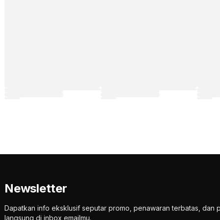
Newsletter
Dapatkan info eksklusif seputar promo, penawaran terbatas, d
langsung di inbox emailmu.