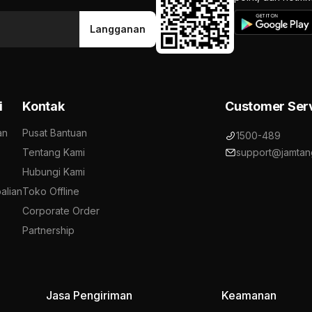
Langganan
i
Kontak
Customer Ser
an
Pusat Bantuan
1500-489
Tentang Kami
support@jamtan
Hubungi Kami
alian
Toko Offline
Corporate Order
Partnership
Jasa Pengiriman
Keamanan