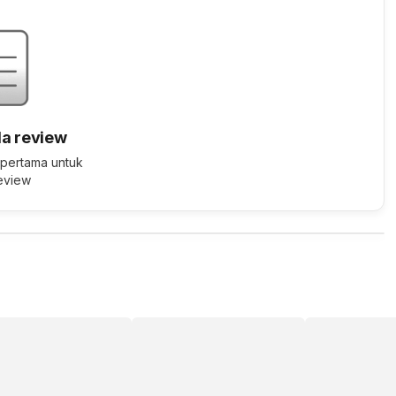
a review
 pertama untuk
review