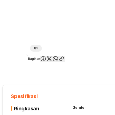
1/3
Bagikan
Overview
Spesifikasi
Deskripsi
Toko Offline
Review
Lainnya
Spesifikasi
Gender
Ringkasan