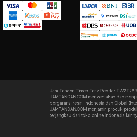
Jam Tangan Timex Easy Reader TW2T28800
JAMTANGAN.COM menyediakan dan menjual b
bergaransi resmi Indonesia dan Global (In
JAMTANGAN.COM menjamin produk-produk yan
terjangkau dari toko online Indonesia lain
kinetic, dan quartz mulai dari yang bertem
dan pengalaman belanja yang mudah, aman,