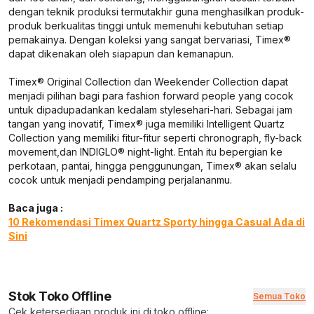
dengan teknik produksi termutakhir guna menghasilkan produk-
produk berkualitas tinggi untuk memenuhi kebutuhan setiap
pemakainya. Dengan koleksi yang sangat bervariasi, Timex®
dapat dikenakan oleh siapapun dan kemanapun.
Timex® Original Collection dan Weekender Collection dapat
menjadi pilihan bagi para
fashion forward people
yang cocok
untuk dipadupadankan kedalam
style
sehari-hari. Sebagai jam
tangan yang inovatif, Timex® juga memiliki Intelligent Quartz
Collection yang memiliki fitur-fitur seperti
chronograph, fly-back
movement,
dan INDIGLO®
night-light.
Entah itu bepergian ke
perkotaan, pantai, hingga penggunungan, Timex® akan selalu
cocok untuk menjadi pendamping perjalananmu.
Baca juga :
10 Rekomendasi Timex Quartz Sporty hingga Casual Ada di
Sini
Stok Toko Offline
Semua Toko
Cek ketersediaan produk ini di toko offline: