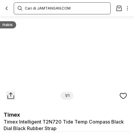
Overview
Spesifikasi
Deskripsi
Toko Offline
Review
Lainnya
Habis
1/1
Timex
Timex Intelligent T2N720 Tide Temp Compass Black
Dial Black Rubber Strap