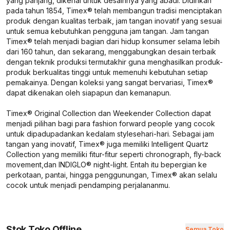
yang panjang, dikenal untuk desainnya yang abadi. Didirikan
pada tahun 1854, Timex® telah membangun tradisi menciptakan
produk dengan kualitas terbaik, jam tangan inovatif yang sesuai
untuk semua kebutuhkan pengguna jam tangan. Jam tangan
Timex® telah menjadi bagian dari hidup konsumer selama lebih
dari 160 tahun, dan sekarang, menggabungkan desain terbaik
dengan teknik produksi termutakhir guna menghasilkan produk-
produk berkualitas tinggi untuk memenuhi kebutuhan setiap
pemakainya. Dengan koleksi yang sangat bervariasi, Timex®
dapat dikenakan oleh siapapun dan kemanapun.
Timex® Original Collection dan Weekender Collection dapat
menjadi pilihan bagi para
fashion forward people
yang cocok
untuk dipadupadankan kedalam
style
sehari-hari. Sebagai jam
tangan yang inovatif, Timex® juga memiliki Intelligent Quartz
Collection yang memiliki fitur-fitur seperti
chronograph, fly-back
movement,
dan INDIGLO®
night-light.
Entah itu bepergian ke
perkotaan, pantai, hingga penggunungan, Timex® akan selalu
cocok untuk menjadi pendamping perjalananmu.
Stok Toko Offline
Semua Toko