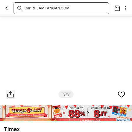
Overview
Spesifikasi
Deskripsi
Toko Offline
Review
Lainnya
1/13
Timex