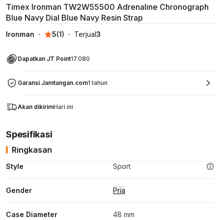
Timex Ironman TW2W55500 Adrenaline Chronograph
Blue Navy Dial Blue Navy Resin Strap
Ironman
5
(
1
)
Terjual
3
Dapatkan JT Point
17.080
Garansi Jamtangan.com
1 tahun
Akan dikirim
Hari ini
Spesifikasi
Ringkasan
Style
Sport
Gender
Pria
Case Diameter
48 mm