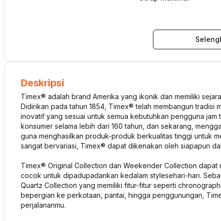
Seleng
Deskripsi
Timex® adalah brand Amerika yang ikonik dan memiliki sejar
Didirikan pada tahun 1854, Timex® telah membangun tradisi m
inovatif yang sesuai untuk semua kebutuhkan pengguna jam t
konsumer selama lebih dari 160 tahun, dan sekarang, mengga
guna menghasilkan produk-produk berkualitas tinggi untuk 
sangat bervariasi, Timex® dapat dikenakan oleh siapapun 
Timex® Original Collection dan Weekender Collection dapat m
cocok untuk dipadupadankan kedalam
style
sehari-hari. Seba
Quartz Collection yang memiliki fitur-fitur seperti
chronograph
bepergian ke perkotaan, pantai, hingga penggunungan, Tim
perjalananmu.