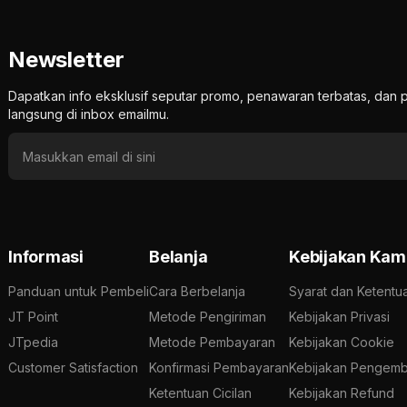
Newsletter
Dapatkan info eksklusif seputar promo, penawaran terbatas, d
langsung di inbox emailmu.
Informasi
Belanja
Kebijakan Kam
Panduan untuk Pembeli
Cara Berbelanja
Syarat dan Ketentu
JT Point
Metode Pengiriman
Kebijakan Privasi
JTpedia
Metode Pembayaran
Kebijakan Cookie
Customer Satisfaction
Konfirmasi Pembayaran
Kebijakan Pengemb
Ketentuan Cicilan
Kebijakan Refund