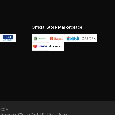
Official Store Marketplace
N.COM
nsial 30-Lap Digital Dial Blue Resin