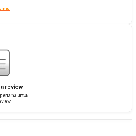
ksimu
a review
 pertama untuk
review