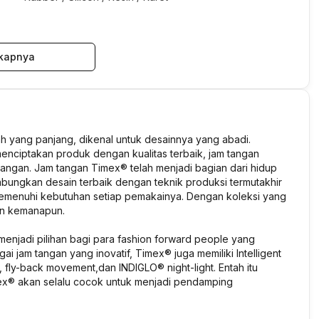
kapnya
ah yang panjang, dikenal untuk desainnya yang abadi.
enciptakan produk dengan kualitas terbaik, jam tangan
angan. Jam tangan Timex® telah menjadi bagian dari hidup
bungkan desain terbaik dengan teknik produksi termutakhir
memenuhi kebutuhan setiap pemakainya. Dengan koleksi yang
dan kemanapun.
enjadi pilihan bagi para
fashion forward people
yang
gai jam tangan yang inovatif, Timex® juga memiliki Intelligent
, fly-back movement,
dan INDIGLO®
night-light.
Entah itu
ex® akan selalu cocok untuk menjadi pendamping