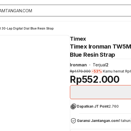
-Lap Digital Dial Blue Resin Strap
Timex
Timex Ironman TW5M5
Blue Resin Strap
Ironman
Terjual
2
Rp1.179.000
-53%
Kamu hemat
Rp
Rp552.000
Dapatkan JT Point
2.760
Garansi Jamtangan.com
1 tahun