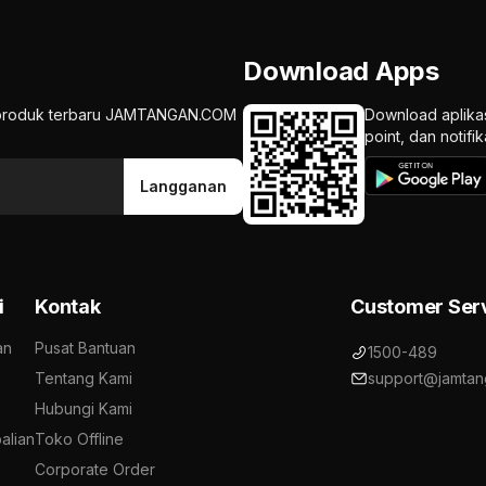
Download Apps
an produk terbaru JAMTANGAN.COM
Download aplika
point, dan notif
Langganan
i
Kontak
Customer Ser
an
Pusat Bantuan
1500-489
Tentang Kami
support@jamtan
Hubungi Kami
alian
Toko Offline
Corporate Order