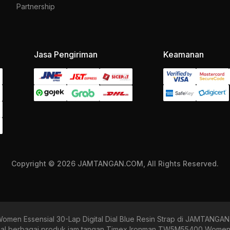
Partnership
Jasa Pengiriman
Keamanan
Copyright © 2026 JAMTANGAN.COM, All Rights Reserved.
en Essensial 30-Lap Digital Dial Blue Resin Strap di JAMTANGA
berbagai produk jam tangan Timex Ironman TW5M55400 Women Esse