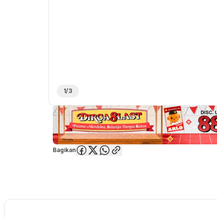
1/3
Bagikan
Overview
Spesifikasi
Deskripsi
Toko Offline
Review
Lainnya