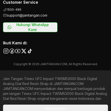
Customer Service
1500-489
support@jamtangan.com
Hubungi WhatsApp
Kami
Ikuti Kami di:
Copyright © 2026 JAMTANGAN.COM, All Rights Reserved.
Jam Tangan Timex UFC Impact TW5M53000 Black Digital
Analog Dial Red Resin Strap di JAMTANGAN.COM
JAMTANGAN.COM menyediakan dan menjual berbagai produk
jam tangan Timex UFC Impact TW5M53000 Black Digital Analog
Dial Red Resin Strap original bergaransi resmi Indonesia dan
Global (International Warranty). Kami berkomitmen untuk
memberi penawaran terbaik bagi setiap pelanggan.
Selengkapnya