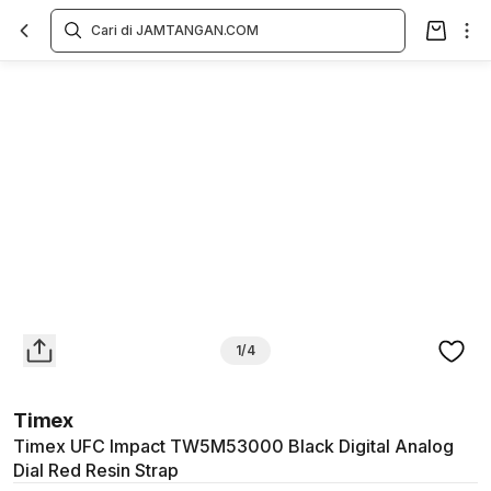
Overview
Spesifikasi
Deskripsi
Toko Offline
Review
Lainnya
1/4
Timex
Timex UFC Impact TW5M53000 Black Digital Analog
Dial Red Resin Strap