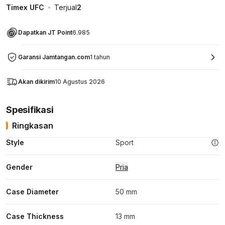
Timex UFC
Terjual
2
Dapatkan JT Point
6.985
Garansi Jamtangan.com
1 tahun
Akan dikirim
10 Agustus 2026
Spesifikasi
Ringkasan
Style
Sport
Gender
Pria
Case Diameter
50 mm
Case Thickness
13 mm