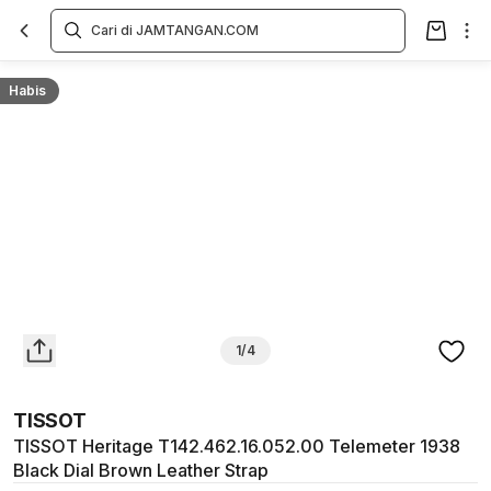
Overview
Spesifikasi
Deskripsi
Toko Offline
Review
Lainnya
Habis
1/4
TISSOT
TISSOT Heritage T142.462.16.052.00 Telemeter 1938
Black Dial Brown Leather Strap