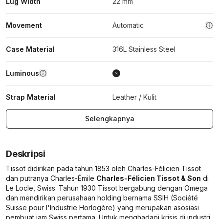
Lug Width
22 mm
Movement
Automatic
Case Material
316L Stainless Steel
Luminous
Strap Material
Leather / Kulit
Selengkapnya
Deskripsi
Tissot didirikan pada tahun 1853 oleh Charles-Félicien Tissot
dan putranya Charles-Émile
Charles-Félicien Tissot & Son
di
Le Locle, Swiss. Tahun 1930 Tissot bergabung dengan Omega
dan mendirikan perusahaan holding bernama SSIH (Société
Suisse pour l'Industrie Horlogère) yang merupakan asosiasi
pembuat jam Swiss pertama. Untuk menghadapi krisis di industri