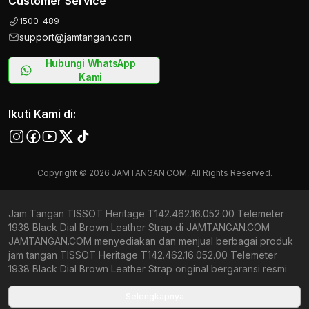
Customer Service
1500-489
support@jamtangan.com
Hubungi WhatsApp
Kami
Ikuti Kami di:
Copyright © 2026 JAMTANGAN.COM, All Rights Reserved.
Jam Tangan TISSOT Heritage T142.462.16.052.00 Telemeter
1938 Black Dial Brown Leather Strap di JAMTANGAN.COM
JAMTANGAN.COM menyediakan dan menjual berbagai produk
jam tangan TISSOT Heritage T142.462.16.052.00 Telemeter
1938 Black Dial Brown Leather Strap original bergaransi resmi
Indonesia dan Global (International Warranty). Kami
berkomitmen untuk memberi penawaran terbaik bagi setiap
Selengkapnya