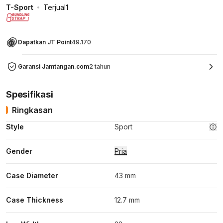
T-Sport
Terjual
1
Dapatkan JT Point
49.170
Garansi Jamtangan.com
2 tahun
Spesifikasi
Ringkasan
Style
Sport
Gender
Pria
Case Diameter
43 mm
Case Thickness
12.7 mm