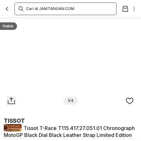
Overview
Spesifikasi
Deskripsi
Toko Offline
Review
Lainnya
Habis
1/4
TISSOT
Tissot T-Race T115.417.27.051.01 Chronograph
MotoGP Black Dial Black Leather Strap Limited Edition