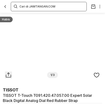
Overview
Spesifikasi
Deskripsi
Toko Offline
Review
Lainnya
Habis
1/3
TISSOT
TISSOT T-Touch T091.420.47.057.00 Expert Solar
Black Digital Analog Dial Red Rubber Strap