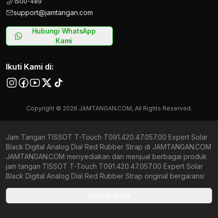
1500-489
support@jamtangan.com
Hubungi WhatsApp
Kami
Ikuti Kami di:
Copyright © 2026 JAMTANGAN.COM, All Rights Reserved.
Jam Tangan TISSOT T-Touch T091.420.47.057.00 Expert Solar
Black Digital Analog Dial Red Rubber Strap di JAMTANGAN.COM
JAMTANGAN.COM menyediakan dan menjual berbagai produk
jam tangan TISSOT T-Touch T091.420.47.057.00 Expert Solar
Black Digital Analog Dial Red Rubber Strap original bergaransi
resmi Indonesia dan Global (International Warranty). Kami
berkomitmen untuk memberi penawaran terbaik bagi setiap
Selengkapnya
pelanggan. JAMTANGAN.COM menjamin produk-produk yang
tersedia merupakan produk jam tangan original, berkualitas