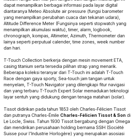
dapat menampilkan berbagai informasi pada layar digital
diantaranya Meteo Absolute air pressure (fungsi barometer
yang menampilkan perubahan cuaca dan tekanan udara),
Altitude Difference Meter (Fungsinya seperti stopwatch yang
menampilkan akumulasi waktu), timer, alarm, logbook,
chronograph, kompas, Altimeter, Azimuth, Thermometer dan
lainya seperti perputual calender, time zones, week number
dan hari.
T-Touch Collection berkerja dengan mesin movement ETA,
casing titanium serta tersedia pilihan strap yang menarik.
Beberapa koleksi teranyar dari T-Touch ini adalah T-Touch
Race dengan gaya sporty, Sea-touch jam tangan untuk
menyelam, T-Touch Navigator yang dilengkapi fitur navigasi
dan yang terbaru T-Touch Expert Solar memadukan teknologi
layar sentuh yang didukung dengan tenaga matahari (solar).
Tissot didirikan pada tahun 1853 oleh Charles-Félicien Tissot
dan putranya Charles-Émile
Charles-Félicien Tissot & Son
di
Le Locle, Swiss. Tahun 1930 Tissot bergabung dengan Omega
dan mendirikan perusahaan holding bernama SSIH (Société
Suisse pour l'Industrie Horlogère) yang merupakan asosiasi