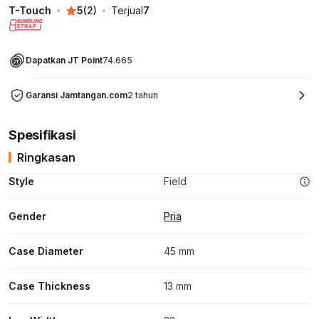
T-Touch
5
(
2
)
Terjual
7
Dapatkan JT Point
74.665
Garansi Jamtangan.com
2 tahun
Spesifikasi
Ringkasan
Style
Field
Gender
Pria
Case Diameter
45 mm
Case Thickness
13 mm