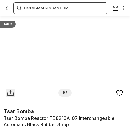
Overview
Spesifikasi
Deskripsi
Toko Offline
Review
Lainnya
Habis
1/7
Tsar Bomba
Tsar Bomba Reactor TB8213A-07 Interchangeable
Automatic Black Rubber Strap