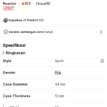
Reactor
5
(
1
)
Terjual
10
Dapatkan JT Point
46.130
Garansi Jamtangan.com
2 tahun
Spesifikasi
Ringkasan
Style
Sport
Gender
Pria
Case Diameter
44 mm
Case Thickness
13 mm