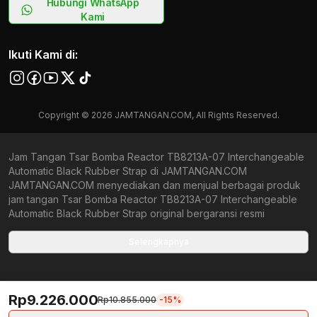
Hubungi WhatsApp
Kami
Ikuti Kami di:
Copyright © 2026 JAMTANGAN.COM, All Rights Reserved.
Jam Tangan Tsar Bomba Reactor TB8213A-07 Interchangeable
Automatic Black Rubber Strap di JAMTANGAN.COM
JAMTANGAN.COM menyediakan dan menjual berbagai produk
jam tangan Tsar Bomba Reactor TB8213A-07 Interchangeable
Automatic Black Rubber Strap original bergaransi resmi
Indonesia dan Global (International Warranty). Kami
berkomitmen untuk memberi penawaran terbaik bagi setiap
Selengkapnya
pelanggan. JAMTANGAN.COM menjamin produk-produk yang
tersedia merupakan produk jam tangan original, berkualitas
tinggi, dan memiliki harga yang lebih terjangkau dari toko online
Rp9.226.000
Indonesia lainnya. Anda, watchlovers, merupakan prioritas
Rp10.855.000
-15%
utama kami. Dengan tersedianya berbagai jam tangan