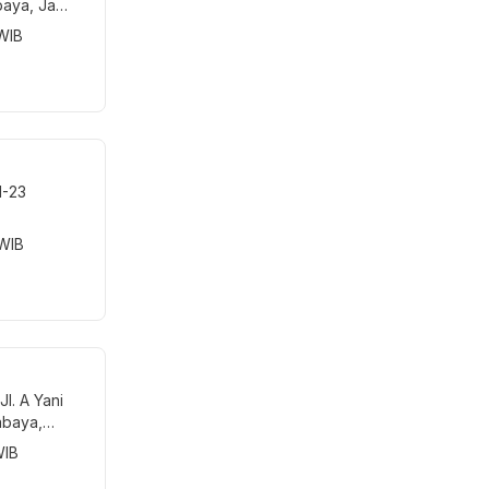
baya, Jawa
 WIB
1-23
 WIB
Jl. A Yani
abaya,
WIB