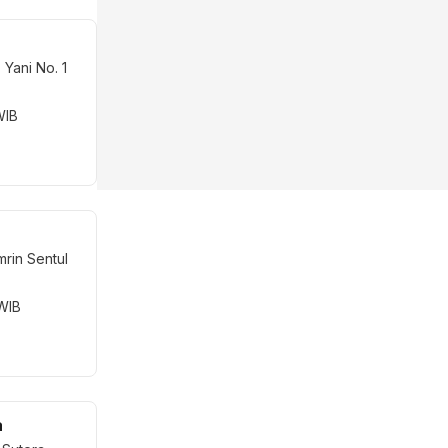
. Yani No. 1
WIB
mrin Sentul
 WIB
a