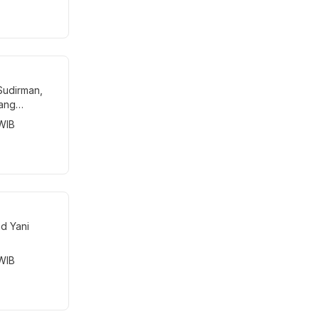
 Sudirman,
ang
 WIB
ad Yani
 WIB