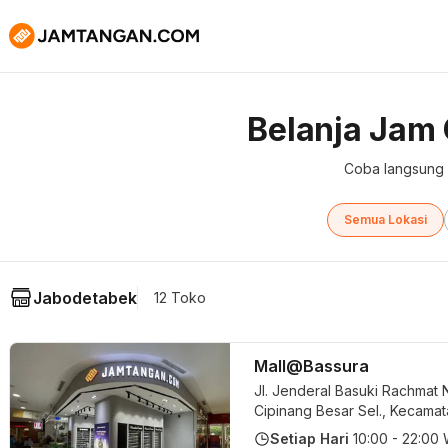
Belanja Jam
Coba langsung k
Semua Lokasi
Jabodetabek
12 Toko
Mall@Bassura
Jl. Jenderal Basuki Rachmat N
Cipinang Besar Sel., Kecama
Jatinegara, Kota Jakarta Tim
Setiap Hari
10:00 - 22:00