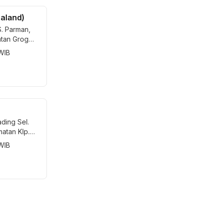
raland)
 S. Parman,
tan Grogol
at, Daerah
 WIB
Jakarta
ading Sel.
matan Klp.
Daerah
 WIB
0
Jakarta