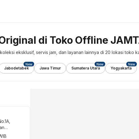
 Original di Toko Offline J
oleksi eksklusif, servis jam, dan layanan lainnya di
20
lokasi toko ka
New
New
New
Jabodetabek
Jawa Timur
Sumatera Utara
Yogyakarta
o.1A,
tan
ur, Daerah
 WIB