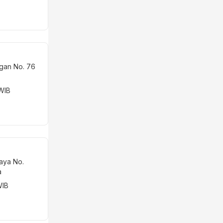
 Lt GF Unit
arta
ungan No. 76
 WIB
Raya No.
ta
WIB