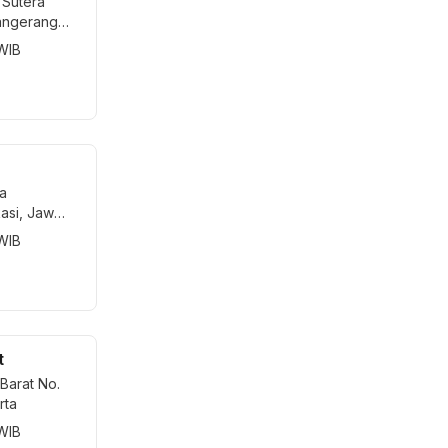
m Sutera
angerang
 WIB
ha
asi, Jawa
 WIB
t
 Barat No.
rta
 WIB