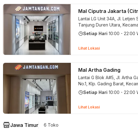
Mal Ciputra Jakarta (Cit
Lantai LG Unit 34A, Jl. Letjen
Tanjung Duren Utara, Kecama
Petamburan, Kota Jakarta Bar
Setiap Hari
10:00 - 22:00
Khusus Ibukota Jakarta 11470
Barat, DKI Jakarta
Lihat Lokasi
Mal Artha Gading
Lantai G Blok A#5, Jl. Artha G
No.1, Klp. Gading Barat, Keca
Gading, Kota Jakarta Utara, 
Setiap Hari
10:00 - 22:00
Khusus Ibukota Jakarta 1424
Utara, DKI Jakarta
Lihat Lokasi
Jawa Timur
6 Toko