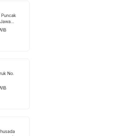
l. Puncak
 Jawa
 WIB
uruk No.
 WIB
mahusada