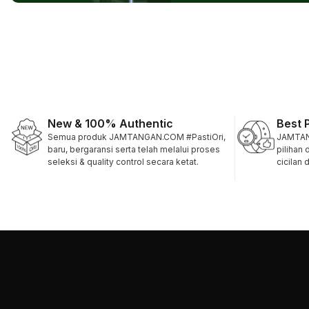
New & 100% Authentic
Best 
Semua produk JAMTANGAN.COM #PastiOri,
JAMTAN
baru, bergaransi serta telah melalui proses
pilihan
seleksi & quality control secara ketat.
cicilan