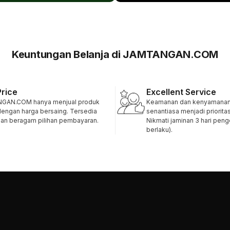
Keuntungan Belanja di JAMTANGAN.COM
Price
Excellent Service
GAN.COM hanya menjual produk
Keamanan dan kenyamanan 
 dengan harga bersaing. Tersedia
senantiasa menjadi priorita
 dan beragam pilihan pembayaran.
Nikmati jaminan 3 hari pen
berlaku).