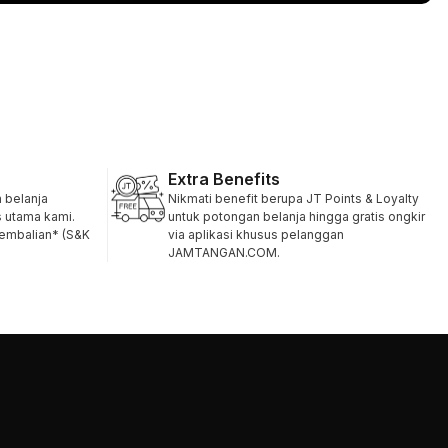
Extra Benefits
belanja
Nikmati benefit berupa JT Points & Loyalty
s utama kami.
untuk potongan belanja hingga gratis ongkir
gembalian* (S&K
via aplikasi khusus pelanggan
JAMTANGAN.COM.