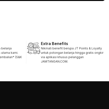
Extra Benefits
belanja
Nikmati benefit berupa JT Points & Loyalty
s utama kami.
untuk potongan belanja hingga gratis ongkir
gembalian* (S&K
via aplikasi khusus pelanggan
JAMTANGAN.COM.