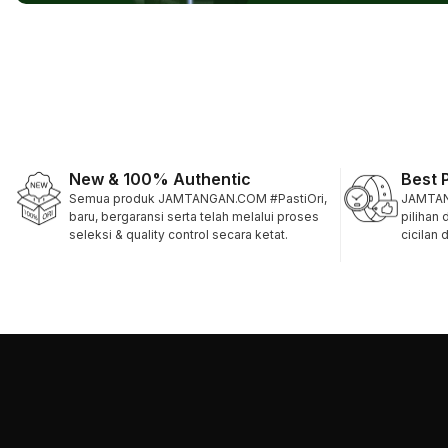
New & 100% Authentic
Best 
Semua produk JAMTANGAN.COM #PastiOri,
JAMTAN
baru, bergaransi serta telah melalui proses
pilihan
seleksi & quality control secara ketat.
cicilan