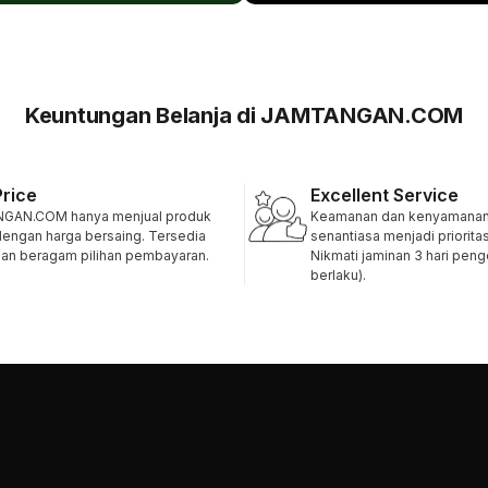
Keuntungan Belanja di JAMTANGAN.COM
Price
Excellent Service
GAN.COM hanya menjual produk
Keamanan dan kenyamanan 
 dengan harga bersaing. Tersedia
senantiasa menjadi priorita
 dan beragam pilihan pembayaran.
Nikmati jaminan 3 hari pen
berlaku).