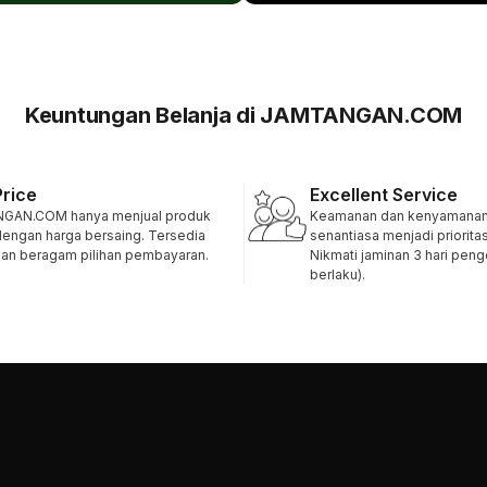
Keuntungan Belanja di JAMTANGAN.COM
Price
Excellent Service
GAN.COM hanya menjual produk
Keamanan dan kenyamanan 
 dengan harga bersaing. Tersedia
senantiasa menjadi priorita
 dan beragam pilihan pembayaran.
Nikmati jaminan 3 hari pen
berlaku).