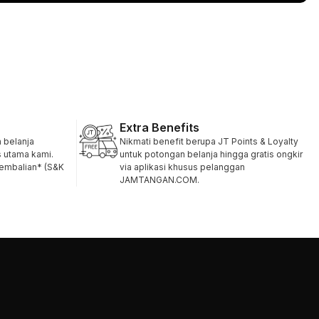
Extra Benefits
belanja
Nikmati benefit berupa JT Points & Loyalty
s utama kami.
untuk potongan belanja hingga gratis ongkir
gembalian* (S&K
via aplikasi khusus pelanggan
JAMTANGAN.COM.