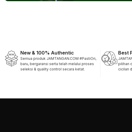
New & 100% Authentic
Best 
Semua produk JAMTANGAN.COM #PastiOri,
JAMTAN
baru, bergaransi serta telah melalui proses
pilihan
seleksi & quality control secara ketat.
cicilan