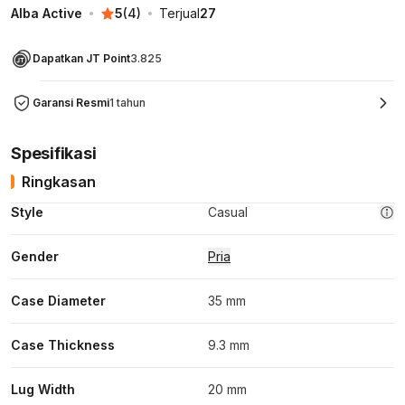
Alba Active
5
(
4
)
Terjual
27
Dapatkan JT Point
3.825
Garansi Resmi
1 tahun
Spesifikasi
Ringkasan
Style
Casual
Gender
Pria
Case Diameter
35 mm
Case Thickness
9.3 mm
Lug Width
20 mm