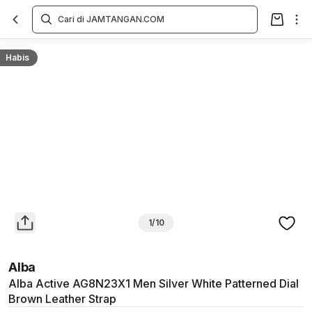
Overview
Spesifikasi
Deskripsi
Toko Offline
Review
Lainnya
Habis
1/10
Alba
Alba Active AG8N23X1 Men Silver White Patterned Dial
Brown Leather Strap