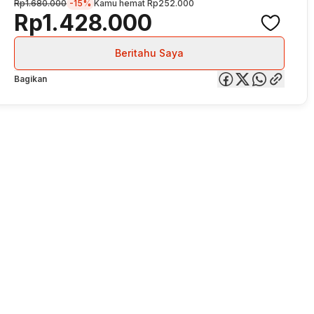
Rp1.680.000
-15%
Kamu hemat
Rp252.000
Rp1.428.000
Beritahu Saya
Bagikan