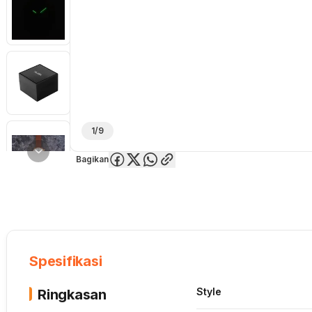
1/9
Bagikan
Overview
Spesifikasi
Deskripsi
Toko Offline
Review
Lainnya
Spesifikasi
Style
Ringkasan