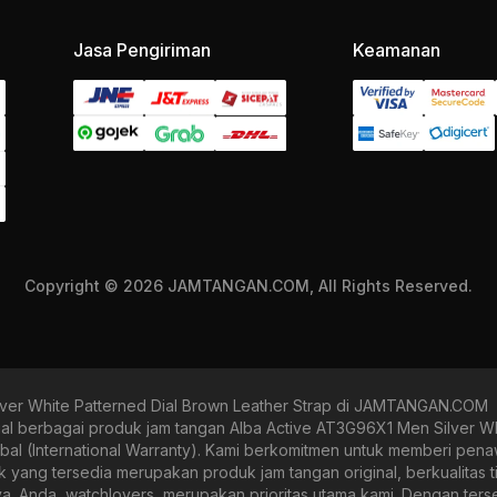
Jasa Pengiriman
Keamanan
Copyright © 2026 JAMTANGAN.COM, All Rights Reserved.
ver White Patterned Dial Brown Leather Strap di JAMTANGAN.COM
erbagai produk jam tangan Alba Active AT3G96X1 Men Silver Whit
obal (International Warranty). Kami berkomitmen untuk memberi pena
g tersedia merupakan produk jam tangan original, berkualitas tin
nya. Anda, watchlovers, merupakan prioritas utama kami. Dengan ter