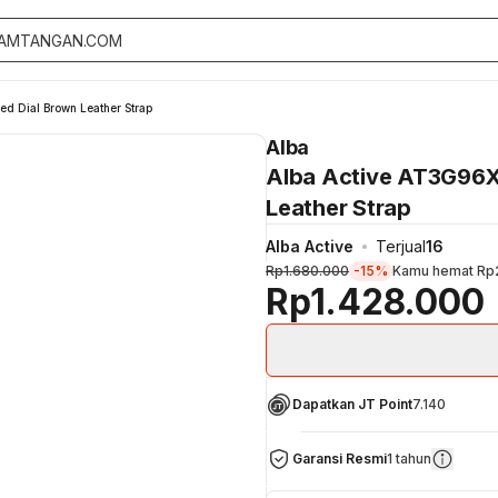
ed Dial Brown Leather Strap
Alba
Alba Active AT3G96X1
Leather Strap
Alba Active
Terjual
16
Rp1.680.000
-15%
Kamu hemat
Rp
Rp1.428.000
Dapatkan JT Point
7.140
Garansi Resmi
1 tahun