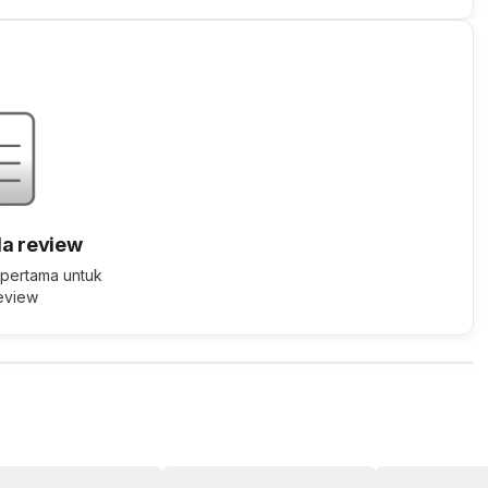
a review
 pertama untuk
review