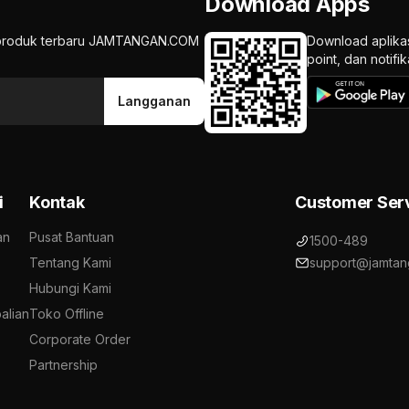
Download Apps
an produk terbaru JAMTANGAN.COM
Download aplika
point, dan notif
Langganan
i
Kontak
Customer Ser
an
Pusat Bantuan
1500-489
Tentang Kami
support@jamtan
Hubungi Kami
alian
Toko Offline
Corporate Order
Partnership