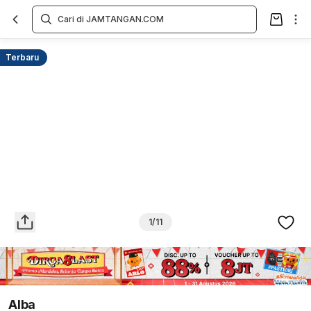
Overview
Spesifikasi
Deskripsi
Toko Offline
Review
Lainnya
Terbaru
1/11
Alba