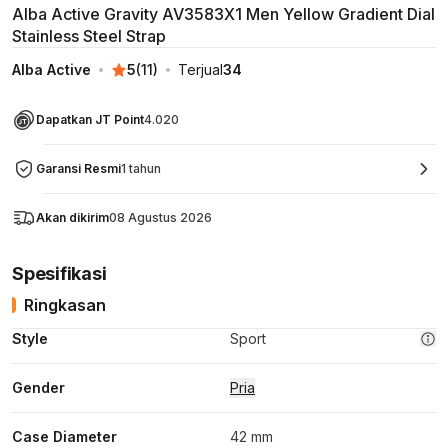
Alba Active Gravity AV3583X1 Men Yellow Gradient Dial
Stainless Steel Strap
Alba Active
5
(
11
)
Terjual
34
Dapatkan JT Point
4.020
Garansi Resmi
1 tahun
Akan dikirim
08 Agustus 2026
Spesifikasi
Ringkasan
Style
Sport
Gender
Pria
Case Diameter
42 mm