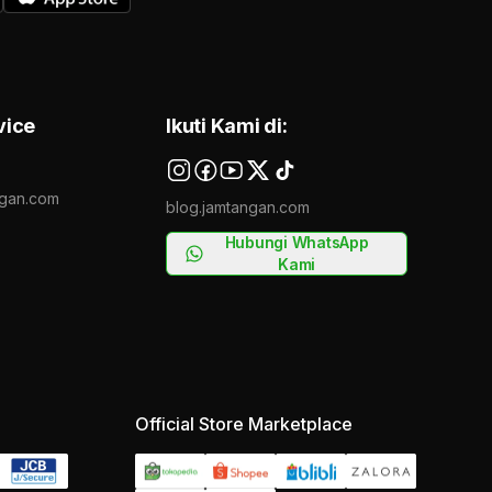
vice
Ikuti Kami di:
gan.com
blog.jamtangan.com
Hubungi WhatsApp
Kami
Official Store Marketplace