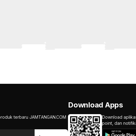
Download Apps
an produk terbaru JAMTANGAN.COM
Download aplika
point, dan notif