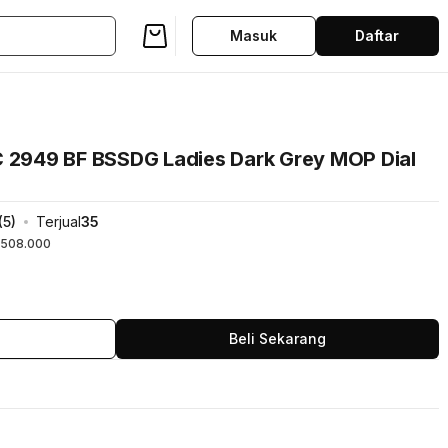
Masuk
Daftar
C 2949 BF BSSDG Ladies Dark Grey MOP Dial
(
5
)
Terjual
35
508.000
Beli Sekarang