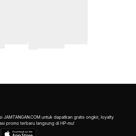
si JAMTANGAN.COM untuk dapatkan gratis ongkir, loyalty
ikasi promo terbaru langsung di HP-mu!