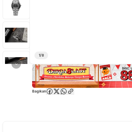
1/8
Bagikan
Overview
Spesifikasi
Deskripsi
Toko Offline
Review
Lainnya