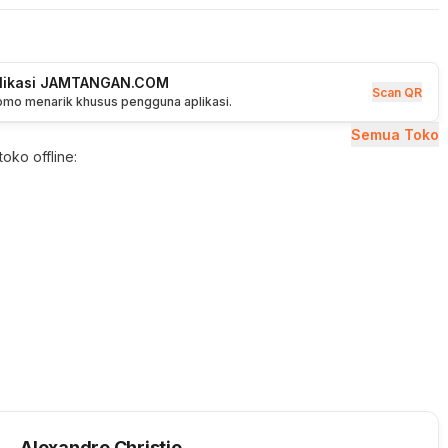
plikasi JAMTANGAN.COM
Scan QR
romo menarik khusus pengguna aplikasi.
Semua Toko
oko offline:
Alexandre Christie