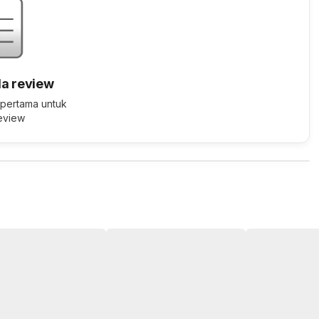
a review
 pertama untuk
review