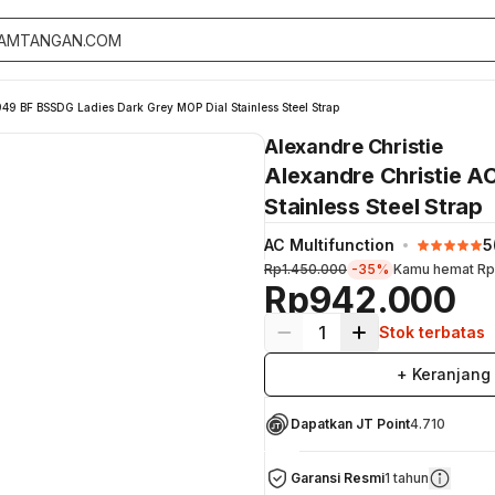
49 BF BSSDG Ladies Dark Grey MOP Dial Stainless Steel Strap
Alexandre Christie
Alexandre Christie A
Stainless Steel Strap
AC Multifunction
5
Rp1.450.000
-35%
Kamu hemat
Rp
Rp942.000
1
Stok terbatas
+ Keranjang
Dapatkan JT Point
4.710
Garansi Resmi
1 tahun