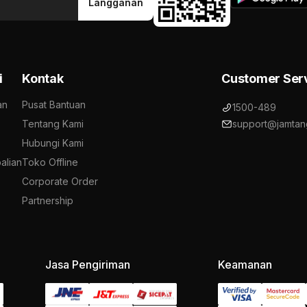
Langganan
i
Kontak
Customer Ser
an
Pusat Bantuan
1500-489
Tentang Kami
support@jamtan
Hubungi Kami
alian
Toko Offline
Corporate Order
Partnership
Jasa Pengiriman
Keamanan