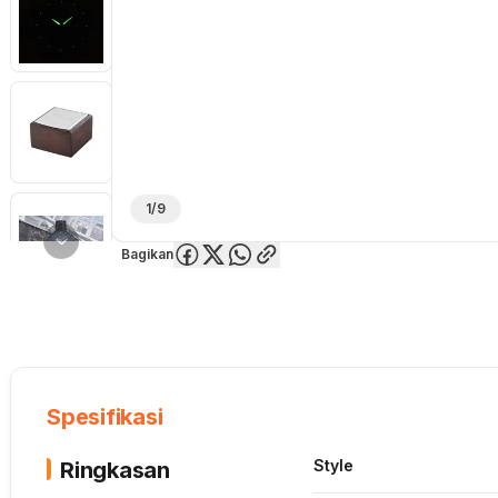
1/9
Bagikan
Overview
Spesifikasi
Deskripsi
Toko Offline
Review
Lainnya
Spesifikasi
Style
Ringkasan