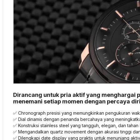
Dirancang untuk pria aktif yang menghargai
menemani setiap momen dengan percaya diri 
✅ Chronograph presisi yang memungkinkan pengukuran waktu
✅ Dial dinamis dengan penanda bercahaya yang meningkatkan v
✅ Konstruksi stainless steel yang tangguh, elegan, dan taha
✅ Mengandalkan quartz movement dengan akurasi tinggi dan
✅ Dilengkapi date display yang praktis untuk menunjang aktivi