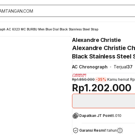
aph AC 6323 MC BURBU Men Blue Dial Black Stainless Steel Strap
Alexandre Christie
Alexandre Christie 
Black Stainless Steel 
AC Chronograph
Terjual
37
Rp1.850.000
-35%
Kamu hemat
Rp
Rp1.202.000
Dapatkan JT Point
6.010
Garansi Resmi
1 tahun