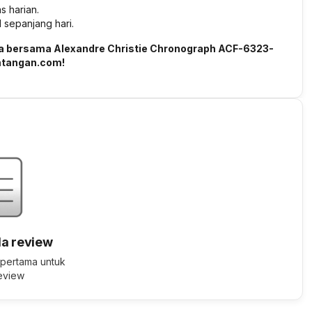
s harian.
sepanjang hari.
da bersama Alexandre Christie Chronograph ACF-6323-
mtangan.com!
a review
 pertama untuk
review