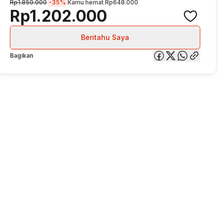
Rp1.850.000
-35%
Kamu hemat
Rp648.000
Rp1.202.000
Beritahu Saya
Bagikan