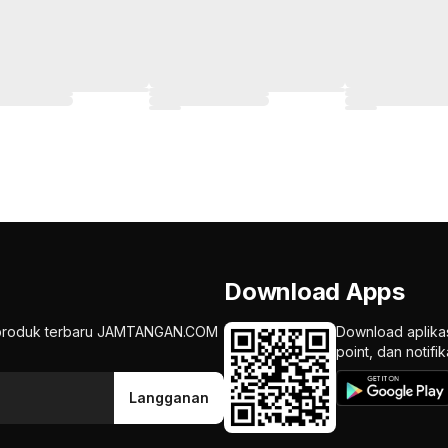
Download Apps
an produk terbaru JAMTANGAN.COM
Download aplika
point, dan notif
Langganan