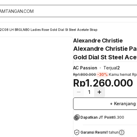
 2C08 LH BRGLNBO Ladies Rose Gold Dial St Steel Acetate Strap
Alexandre Christie
Alexandre Christie 
Gold Dial St Steel Ace
AC Passion
Terjual
2
Rp1.800.000
-30%
Kamu hemat
Rp
Rp1.260.000
1
+ Keranjang
Dapatkan JT Point
6.300
Garansi Resmi
1 tahun