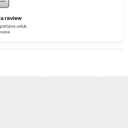
a review
 pertama untuk
review