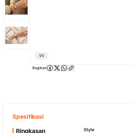
1/5
Bagikan
Overview
Spesifikasi
Deskripsi
Toko Offline
Review
Lainnya
Spesifikasi
Style
Ringkasan