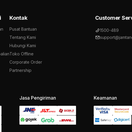
i
Kontak
Customer Ser
an
Pusat Bantuan
1500-489
Tentang Kami
support@jamtan
Hubungi Kami
alian
Toko Offline
Corporate Order
Partnership
Jasa Pengiriman
Keamanan