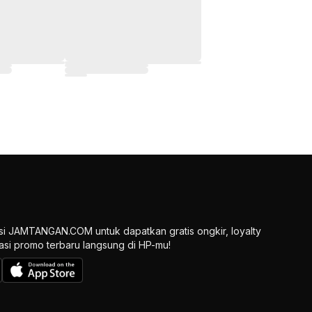
si JAMTANGAN.COM untuk dapatkan gratis ongkir, loyalty
ikasi promo terbaru langsung di HP-mu!