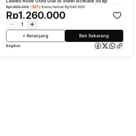
Ladies Rose Gold Dial St Steel Acetate Strap
Rp1.800.000
-30%
Kamu hemat
Rp540.000
Rp1.260.000
1
+ Keranjang
Beli Sekarang
Bagikan