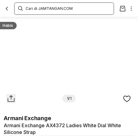
Overview
Spesifikasi
Deskripsi
Toko Offline
Review
Lainnya
Habis
1/1
Armani Exchange
Armani Exchange AX4372 Ladies White Dial White
Silicone Strap