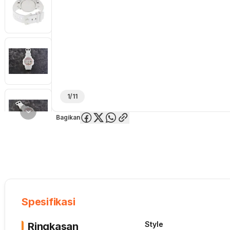
1/11
Bagikan
Overview
Spesifikasi
Deskripsi
Toko Offline
Review
Lainnya
Spesifikasi
Style
Ringkasan