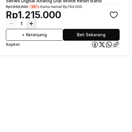
Series Digital Analog Dial White Resin Band
Rp1.959.000
-38%
Kamu hemat
Rp744.000
Rp1.215.000
1
+ Keranjang
Beli Sekarang
Bagikan