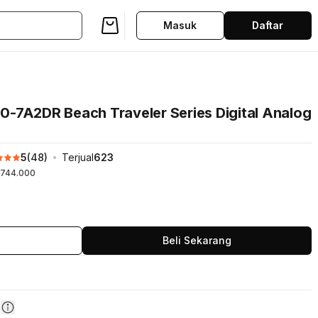
Masuk
Daftar
-7A2DR Beach Traveler Series Digital Analog
5
(
48
)
Terjual
623
744.000
Beli Sekarang
n