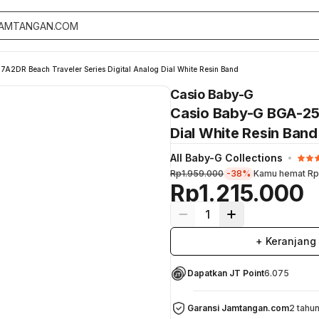
A2DR Beach Traveler Series Digital Analog Dial White Resin Band
Casio Baby-G
Casio Baby-G BGA-250
Dial White Resin Band
All Baby-G Collections
Rp1.959.000
-38%
Kamu hemat
Rp
Rp1.215.000
1
+ Keranjang
Dapatkan JT Point
6.075
Garansi Jamtangan.com
2 tahu