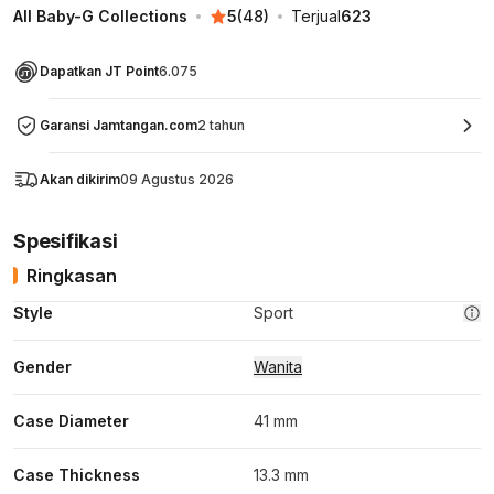
All Baby-G Collections
5
(
48
)
Terjual
623
Dapatkan JT Point
6.075
Garansi Jamtangan.com
2 tahun
Akan dikirim
09 Agustus 2026
Spesifikasi
Ringkasan
Style
Sport
Gender
Wanita
Case Diameter
41 mm
Case Thickness
13.3 mm