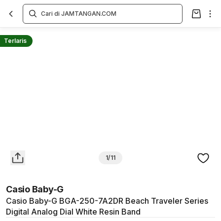
Overview
Spesifikasi
Deskripsi
Toko Offline
Review
Lainnya
Terlaris
1/11
Casio Baby-G
Casio Baby-G BGA-250-7A2DR Beach Traveler Series
Digital Analog Dial White Resin Band