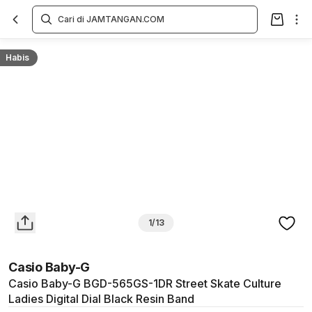
Overview
Spesifikasi
Deskripsi
Toko Offline
Review
Lainnya
Habis
1/13
Casio Baby-G
Casio Baby-G BGD-565GS-1DR Street Skate Culture
Ladies Digital Dial Black Resin Band