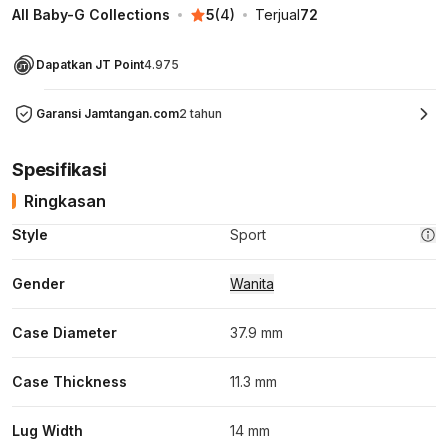
All Baby-G Collections
5
(
4
)
Terjual
72
Dapatkan JT Point
4.975
Garansi Jamtangan.com
2 tahun
Spesifikasi
Ringkasan
Style
Sport
Gender
Wanita
Case Diameter
37.9 mm
Case Thickness
11.3 mm
Lug Width
14 mm