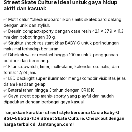
Street Skate Culture ideal untuk gaya hidup
aktif dan kasual:
✅ Motif catur “checkerboard” ikonis milik skateboard datang
dengan unik dan stylish.
✅ Desain compact-sporty dengan case resin 42.1 × 37.9 × 11.3
mm dan bobot ringan 30 g.
✅ Struktur shock resistant khas BABY‑G untuk perlindungan
maksimal terhadap benturan.
✅ Dibekali water resistant hingga 100 m untuk penggunaan
outdoor dan berenang.
✅ Fitur stopwatch, timer, multi-alarm, kalender otomatis, dan
format 12/24 jam.
✅ LED backlight super illuminator mengakomodir visibilitas jelas
dalam keadaan gelap.
✅ Baterai tahan hingga 3 tahun dengan CR1616.
✅ Gaya street pop manis-sporty yang playful dan mudah
dipadukan dengan berbagai gaya kasual.
Tunjukkan karakter street style bersama Casio Baby‑G
BGD-565GS-1DR Street Skate Culture. Check out dengan
harga terbaik di Jamtangan.com!