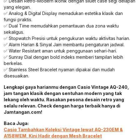
✅ Desain Retro-Modern Ikonik dengan siluet case segi delapan
yang elegan.
✅ Analog & Digital Display memadukan estetika klasik dan
fungsi praktis.
✅ Dual Time memudahkan pemantauan dua zona waktu
sekaligus.
✅ Stopwatch Presisi untuk pengukuran waktu aktivitas harian.
✅ Alarm Harian & Sinyal Jam membantu pengaturan jadwal.
✅ Water Resistant aman untuk penggunaan sehari-hari.
✅ Sunray Dial dengan bold indeks memberi tampilan lebih
berkelas.
✅ Stainless Steel Bracelet nyaman dipakai dan mudah
disesuaikan.
Lengkapi gaya harianmu dengan Casio Vintage AQ-240,
jam tangan klasik dengan sentuhan modern yang tak
lekang oleh waktu. Rasakan pesona desain retro yang
selalu relevan. Check dengan harga terbaik hanya di
Jamtangan.com!
Baca Juga:
Casio Tambahkan Koleksi Vintage lewat AQ-230EM &
A158WEM, Kini Hadir dengan Mesh Bracelet