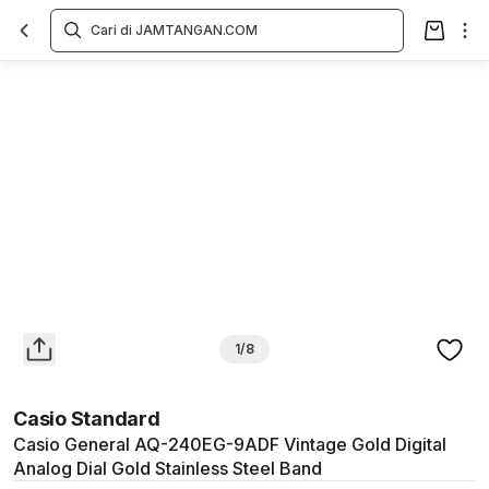
Overview
Spesifikasi
Deskripsi
Toko Offline
Review
Lainnya
1/8
Casio Standard
Casio General AQ-240EG-9ADF Vintage Gold Digital
Analog Dial Gold Stainless Steel Band