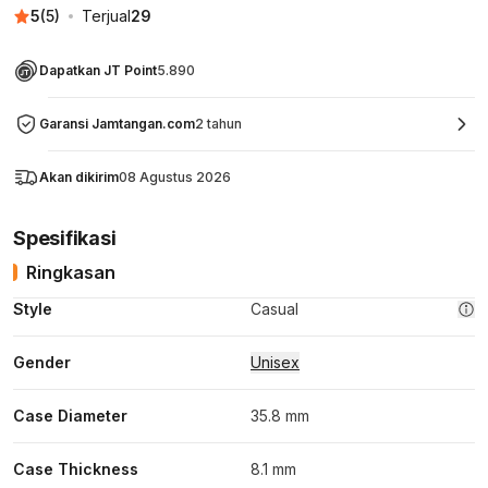
5
(
5
)
Terjual
29
Dapatkan JT Point
5.890
Garansi Jamtangan.com
2 tahun
Akan dikirim
08 Agustus 2026
Spesifikasi
Ringkasan
Style
Casual
Gender
Unisex
Case Diameter
35.8 mm
Case Thickness
8.1 mm