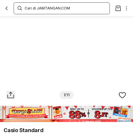
Overview
Spesifikasi
Deskripsi
Toko Offline
Review
Lainnya
1/11
Casio Standard