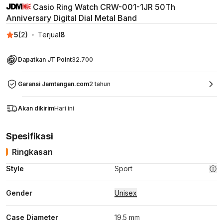
Casio Ring Watch CRW-001-1JR 50Th
Anniversary Digital Dial Metal Band
5
(
2
)
Terjual
8
Dapatkan JT Point
32.700
Garansi Jamtangan.com
2 tahun
Akan dikirim
Hari ini
Spesifikasi
Ringkasan
Style
Sport
Gender
Unisex
Case Diameter
19.5 mm