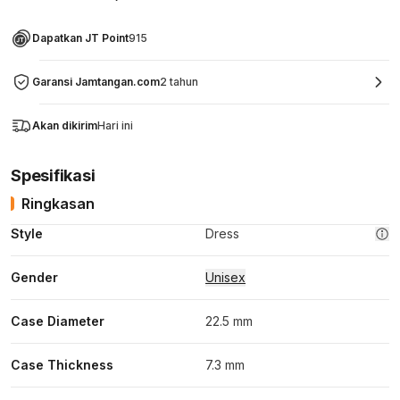
Dapatkan JT Point
915
Garansi Jamtangan.com
2 tahun
Akan dikirim
Hari ini
Spesifikasi
Ringkasan
Style
Dress
Gender
Unisex
Case Diameter
22.5 mm
Case Thickness
7.3 mm