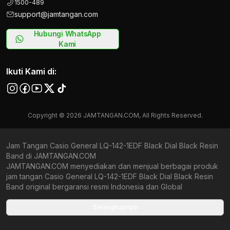
1500-489
support@jamtangan.com
Hubungi WhatsApp
Kami
Ikuti Kami di:
Copyright © 2026 JAMTANGAN.COM, All Rights Reserved.
Jam Tangan Casio General LQ-142-1EDF Black Dial Black Resin
Band di JAMTANGAN.COM
JAMTANGAN.COM menyediakan dan menjual berbagai produk
jam tangan Casio General LQ-142-1EDF Black Dial Black Resin
Band original bergaransi resmi Indonesia dan Global
(International Warranty). Kami berkomitmen untuk memberi
penawaran terbaik bagi setiap pelanggan. JAMTANGAN.COM
Selengkapnya
menjamin produk-produk yang tersedia merupakan produk jam
tangan original, berkualitas tinggi, dan memiliki harga yang lebih