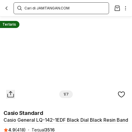
Overview
Spesifikasi
Deskripsi
Toko Offline
Review
Lainnya
Terlaris
1/7
Casio Standard
Casio General LQ-142-1EDF Black Dial Black Resin Band
4.9
(
418
)
Terjual
3516