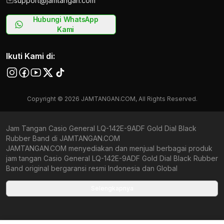
support@jamtangan.com
Hubungi WhatsApp
Kami
Ikuti Kami di:
Copyright © 2026 JAMTANGAN.COM, All Rights Reserved.
Jam Tangan Casio General LQ-142E-9ADF Gold Dial Black
Rubber Band di JAMTANGAN.COM
JAMTANGAN.COM menyediakan dan menjual berbagai produk
jam tangan Casio General LQ-142E-9ADF Gold Dial Black Rubber
Band original bergaransi resmi Indonesia dan Global
(International Warranty). Kami berkomitmen untuk memberi
penawaran terbaik bagi setiap pelanggan. JAMTANGAN.COM
Selengkapnya
menjamin produk-produk yang tersedia merupakan produk jam
tangan original, berkualitas tinggi, dan memiliki harga yang lebih
terjangkau dari toko online Indonesia lainnya. Anda,