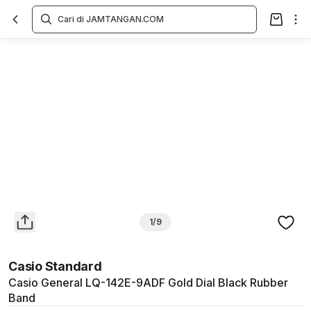
Overview
Spesifikasi
Deskripsi
Toko Offline
Review
Lainnya
1/9
Casio Standard
Casio General LQ-142E-9ADF Gold Dial Black Rubber
Band