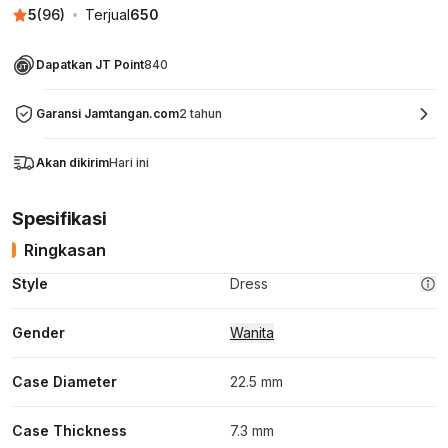
5
(
96
)
Terjual
650
Dapatkan JT Point
840
Garansi Jamtangan.com
2 tahun
Akan dikirim
Hari ini
Spesifikasi
Ringkasan
Style
Dress
Gender
Wanita
Case Diameter
22.5 mm
Case Thickness
7.3 mm