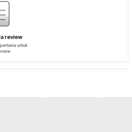
a review
 pertama untuk
review