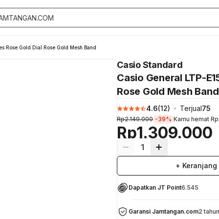
s Rose Gold Dial Rose Gold Mesh Band
Casio Standard
Casio General LTP-E1
Rose Gold Mesh Band
4.6
(
12
)
Terjual
75
Rp2.149.000
-39%
Kamu hemat
Rp
Rp1.309.000
1
+ Keranjang
Dapatkan JT Point
6.545
Garansi Jamtangan.com
2 tahu