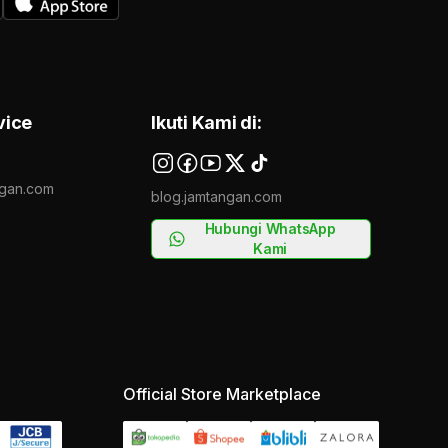
vice
Ikuti Kami di:
gan.com
blog.jamtangan.com
Hubungi WhatsApp
Kami
Official Store Marketplace