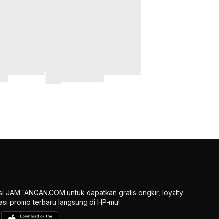
si JAMTANGAN.COM untuk dapatkan gratis ongkir, loyalty
ikasi promo terbaru langsung di HP-mu!