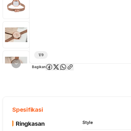
1/9
Bagikan
Overview
Spesifikasi
Deskripsi
Toko Offline
Review
Lainnya
Spesifikasi
Style
Ringkasan