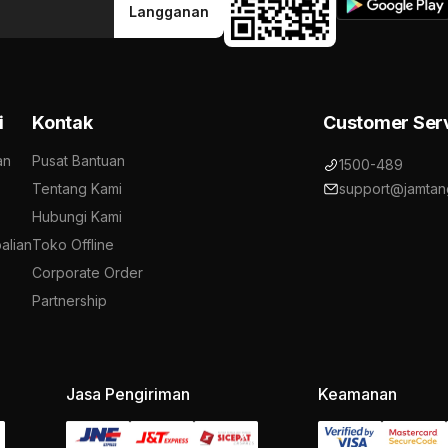
Langganan
i
Kontak
Customer Ser
an
Pusat Bantuan
1500-489
Tentang Kami
support@jamtan
Hubungi Kami
alian
Toko Offline
Corporate Order
Partnership
Jasa Pengiriman
Keamanan