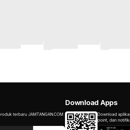
Download Apps
an produk terbaru JAMTANGAN.COM
Download aplika
point, dan notif