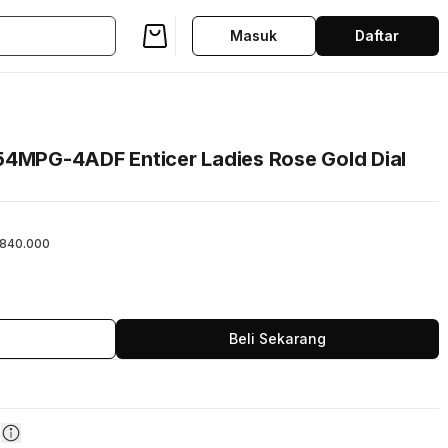
Masuk
Daftar
54MPG-4ADF Enticer Ladies Rose Gold Dial
840.000
Beli Sekarang
n