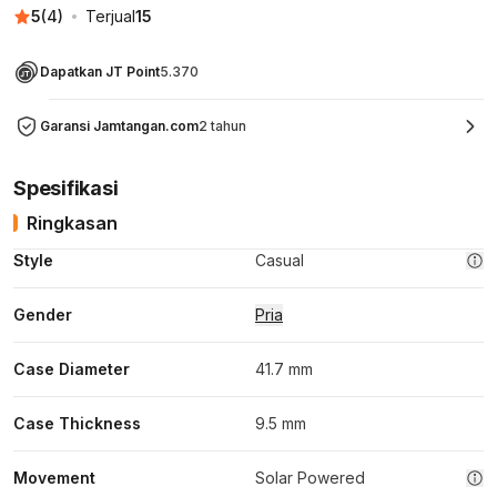
5
(
4
)
Terjual
15
Dapatkan JT Point
5.370
Garansi Jamtangan.com
2 tahun
Spesifikasi
Ringkasan
Style
Casual
Gender
Pria
Case Diameter
41.7 mm
Case Thickness
9.5 mm
Movement
Solar Powered