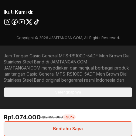
Ikuti Kami di:
Copyright © 2026 JAMTANGAN.COM, All Rights Reserved.
Jam Tangan Casio General MTS-RS100D-5ADF Men Brown Dial
Stainless Steel Band di JAMTANGAN.COM
JAMTANGAN.COM menyediakan dan menjual berbagai produk
jam tangan Casio General MTS-RS100D-5ADF Men Brown Dial
Stainless Steel Band original bergaransi resmi Indonesia dan
Global (International Warranty). Kami berkomitmen untuk
memberi penawaran terbaik bagi setiap pelanggan.
Selengkapnya
JAMTANGAN.COM menjamin produk-produk yang tersedia
merupakan produk jam tangan original, berkualitas tinggi, dan
memiliki harga yang lebih terjangkau dari toko online Indonesia
Rp1.074.000
lainnya. Anda, watchlovers, merupakan prioritas utama kami.
Rp2.159.000
-50%
Dengan tersedianya berbagai jam tangan mechanical, kinetic,
dan quartz mulai dari yang bertema fine-elegance atau elegan
Beritahu Saya
hingga sports, seperti diver, runner, dan military look, kami