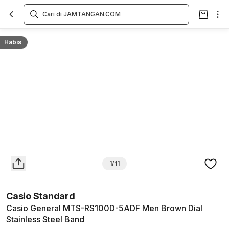
Overview
Spesifikasi
Deskripsi
Toko Offline
Review
Lainnya
Habis
1/11
Casio Standard
Casio General MTS-RS100D-5ADF Men Brown Dial
Stainless Steel Band