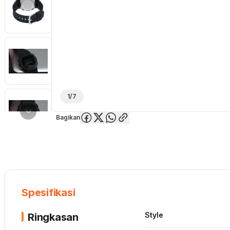
1/7
Bagikan
Overview
Spesifikasi
Deskripsi
Toko Offline
Review
Lainnya
Spesifikasi
Style
Ringkasan