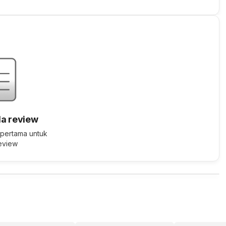
a review
 pertama untuk
review