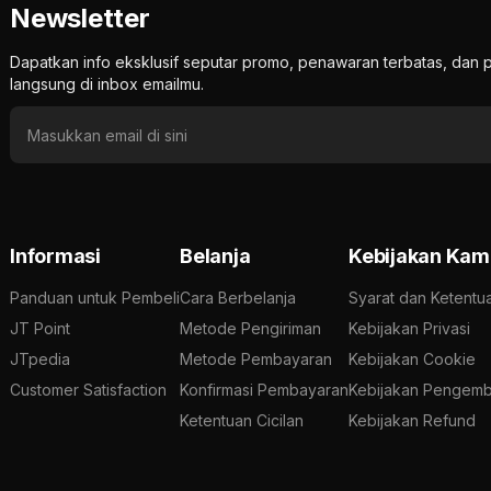
Newsletter
Dapatkan info eksklusif seputar promo, penawaran terbatas, d
langsung di inbox emailmu.
Informasi
Belanja
Kebijakan Kam
Panduan untuk Pembeli
Cara Berbelanja
Syarat dan Ketentu
JT Point
Metode Pengiriman
Kebijakan Privasi
JTpedia
Metode Pembayaran
Kebijakan Cookie
Customer Satisfaction
Konfirmasi Pembayaran
Kebijakan Pengemb
Ketentuan Cicilan
Kebijakan Refund