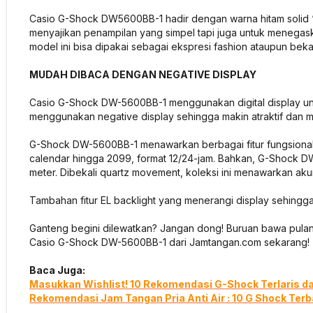
Casio G-Shock DW5600BB-1 hadir dengan warna hitam solid “
menyajikan penampilan yang simpel tapi juga untuk menegaska
model ini bisa dipakai sebagai ekspresi fashion ataupun beka
MUDAH DIBACA DENGAN NEGATIVE DISPLAY
Casio G-Shock DW-5600BB-1 menggunakan digital display unt
menggunakan negative display sehingga makin atraktif dan 
G-Shock DW-5600BB-1 menawarkan berbagai fitur fungsional, 
calendar hingga 2099, format 12/24-jam. Bahkan, G-Shock
meter. Dibekali quartz movement, koleksi ini menawarkan akur
Tambahan fitur EL backlight yang menerangi display sehingg
Ganteng begini dilewatkan? Jangan dong! Buruan bawa pulang
Casio G-Shock DW-5600BB-1 dari Jamtangan.com sekarang!
Baca Juga:
Masukkan Wishlist! 10 Rekomendasi G-Shock Terlaris d
Rekomendasi Jam Tangan Pria Anti Air : 10 G Shock Terb