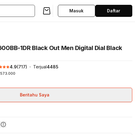
Masuk
Daftar
0BB-1DR Black Out Men Digital Dial Black
4.9
(
717
)
Terjual
4485
573.000
Beritahu Saya
n