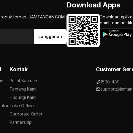
Download Apps
an produk terbaru JAMTANGAN.COM
Download aplika
point, dan notif
Langganan
i
Kontak
Customer Ser
an
Pusat Bantuan
1500-489
Tentang Kami
support@jamtan
Hubungi Kami
alian
Toko Offline
Corporate Order
Partnership