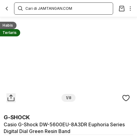
Overview
Spesifikasi
Deskripsi
Toko Offline
Review
Lainnya
Habis
Terlaris
1/8
G-SHOCK
Casio G-Shock DW-5600EU-8A3DR Euphoria Series
Digital Dial Green Resin Band