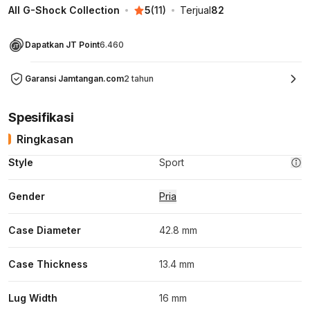
All G-Shock Collection
5
(
11
)
Terjual
82
Dapatkan JT Point
6.460
Garansi Jamtangan.com
2 tahun
Spesifikasi
Ringkasan
Style
Sport
Gender
Pria
Case Diameter
42.8 mm
Case Thickness
13.4 mm
Lug Width
16 mm