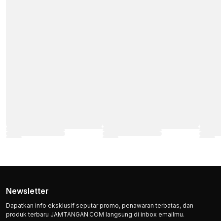
Newsletter
Dapatkan info eksklusif seputar promo, penawaran terbatas, dan
produk terbaru JAMTANGAN.COM langsung di inbox emailmu.