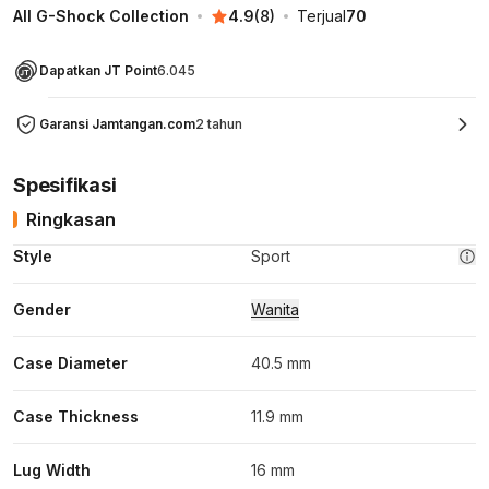
All G-Shock Collection
4.9
(
8
)
Terjual
70
Dapatkan JT Point
6.045
Garansi Jamtangan.com
2 tahun
Spesifikasi
Ringkasan
Style
Sport
Gender
Wanita
Case Diameter
40.5 mm
Case Thickness
11.9 mm
Lug Width
16 mm