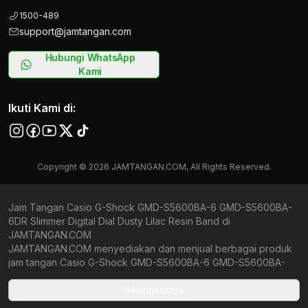
1500-489
support@jamtangan.com
Hubungi WhatsApp
Kami
Ikuti Kami di:
Copyright © 2026 JAMTANGAN.COM, All Rights Reserved.
Jam Tangan Casio G-Shock GMD-S5600BA-6 GMD-S5600BA-
6DR Slimmer Digital Dial Dusty Lilac Resin Band di
JAMTANGAN.COM
JAMTANGAN.COM menyediakan dan menjual berbagai produk
jam tangan Casio G-Shock GMD-S5600BA-6 GMD-S5600BA-
6DR Slimmer Digital Dial Dusty Lilac Resin Band original
bergaransi resmi Indonesia dan Global (International Warranty).
Selengkapnya
Kami berkomitmen untuk memberi penawaran terbaik bagi