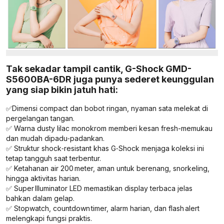
Tak sekadar tampil cantik, G-Shock GMD-
S5600BA-6DR juga punya sederet keunggulan
yang siap bikin jatuh hati:
✅Dimensi compact dan bobot ringan, nyaman sata melekat di
pergelangan tangan.
✅ Warna dusty lilac monokrom memberi kesan fresh-memukau
dan mudah dipadu‑padankan.
✅ Struktur shock‑resistant khas G‑Shock menjaga koleksi ini
tetap tangguh saat terbentur.
✅ Ketahanan air 200 meter, aman untuk berenang, snorkeling,
hingga aktivitas harian.
✅ Super Illuminator LED memastikan display terbaca jelas
bahkan dalam gelap.
✅ Stopwatch, countdown timer, alarm harian, dan flash alert
melengkapi fungsi praktis.