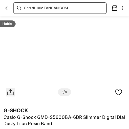
Overview
Spesifikasi
Deskripsi
Toko Offline
Review
Lainnya
Habis
1/9
G-SHOCK
Casio G-Shock GMD-S5600BA-6DR Slimmer Digital Dial
Dusty Lilac Resin Band