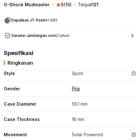
G-Shock Mudmaster
5
(
16
)
Terjual
121
Dapatkan JT Point
41.585
Garansi Jamtangan.com
2 tahun
Spesifikasi
Ringkasan
Style
Sport
Gender
Pria
Case Diameter
56.1 mm
Case Thickness
18 mm
Movement
Solar Powered