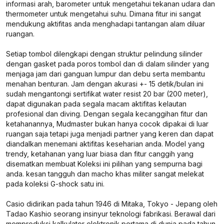
informasi arah, barometer untuk mengetahui tekanan udara dan
thermometer untuk mengetahui suhu. Dimana fitur ini sangat
mendukung aktifitas anda menghadapi tantangan alam diluar
ruangan.
Setiap tombol dilengkapi dengan struktur pelindung silinder
dengan gasket pada poros tombol dan di dalam silinder yang
menjaga jam dari ganguan lumpur dan debu serta membantu
menahan benturan. Jam dengan akurasi +- 15 detik/bulan ini
sudah mengantongi sertifikat water resist 20 bar (200 meter),
dapat digunakan pada segala macam aktifitas kelautan
profesional dan diving. Dengan segala kecanggihan fitur dan
ketahanannya, Mudmaster bukan hanya cocok dipakai di luar
ruangan saja tetapi juga menjadi partner yang keren dan dapat
diandalkan menemani aktifitas keseharian anda. Model yang
trendy, ketahanan yang luar biasa dan fitur canggih yang
disematkan membuat Koleksi ini pilihan yang sempurna bagi
anda. kesan tangguh dan macho khas militer sangat melekat
pada koleksi G-shock satu ini.
Casio didirikan pada tahun 1946 di Mitaka, Tokyo - Jepang oleh
Tadao Kashio seorang insinyur teknologi fabrikasi. Berawal dari
memproduksi kalkulator elektronik pertama di dunia pada tahun