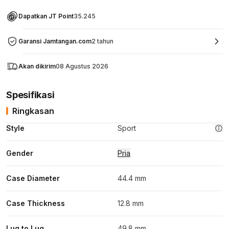
Dapatkan JT Point
35.245
Garansi Jamtangan.com
2 tahun
Akan dikirim
08 Agustus 2026
Spesifikasi
Ringkasan
Style
Sport
Gender
Pria
Case Diameter
44.4 mm
Case Thickness
12.8 mm
Lug to Lug
49.8 mm