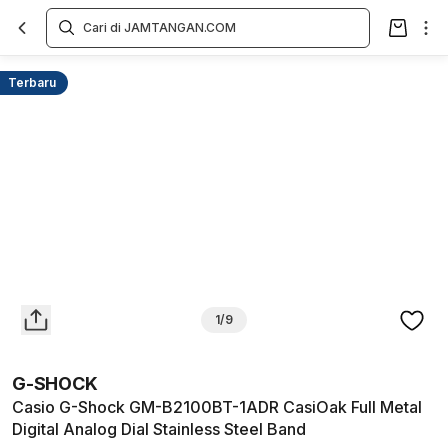
Overview
Spesifikasi
Deskripsi
Toko Offline
Review
Lainnya
Terbaru
1/9
G-SHOCK
Casio G-Shock GM-B2100BT-1ADR CasiOak Full Metal
Digital Analog Dial Stainless Steel Band