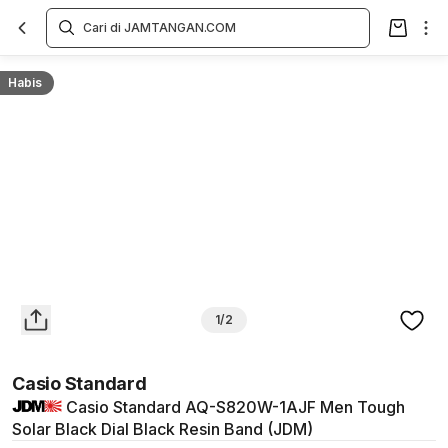
Overview
Spesifikasi
Deskripsi
Toko Offline
Review
Lainnya
Habis
1/2
Casio Standard
Casio Standard AQ-S820W-1AJF Men Tough
Solar Black Dial Black Resin Band (JDM)