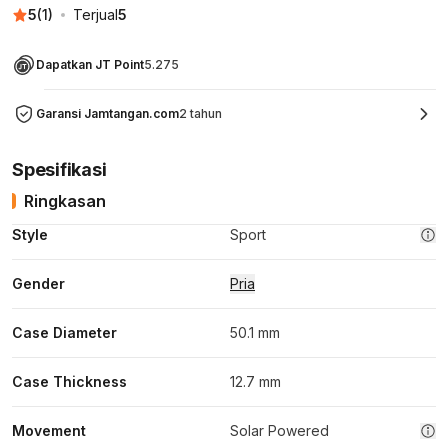
5
(
1
)
Terjual
5
Dapatkan JT Point
5.275
Garansi Jamtangan.com
2 tahun
Spesifikasi
Ringkasan
Style
Sport
Gender
Pria
Case Diameter
50.1 mm
Case Thickness
12.7 mm
Movement
Solar Powered