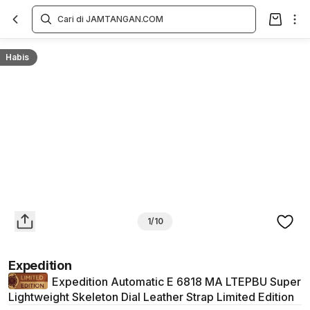
Overview
Spesifikasi
Deskripsi
Toko Offline
Review
Lainnya
Habis
1/10
Expedition
Expedition Automatic E 6818 MA LTEPBU Super
Lightweight Skeleton Dial Leather Strap Limited Edition