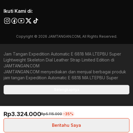
Ikuti Kami di:
Copyright © 2026 JAMTANGAN.COM, All Rights Reserved.
Jam Tangan Expedition Automatic E 6818 MA LTEPBU Super
Lightweight Skeleton Dial Leather Strap Limited Edition di
JAMTANGAN.COM
JAMTANGAN.COM menyediakan dan menjual berbagai produk
jam tangan Expedition Automatic E 6818 MA LTEPBU Super
Lightweight Skeleton Dial Leather Strap Limited Edition original
bergaransi resmi Indonesia dan Global (International Warranty).
Selengkapnya
Kami berkomitmen untuk memberi penawaran terbaik bagi
setiap pelanggan. JAMTANGAN.COM menjamin produk-produk
yang tersedia merupakan produk jam tangan original,
Rp3.324.000
berkualitas tinggi, dan memiliki harga yang lebih terjangkau dari
Rp5.115.000
-35%
toko online Indonesia lainnya. Anda, watchlovers, merupakan
prioritas utama kami. Dengan tersedianya berbagai jam tangan
Beritahu Saya
mechanical, kinetic, dan quartz mulai dari yang bertema fine-