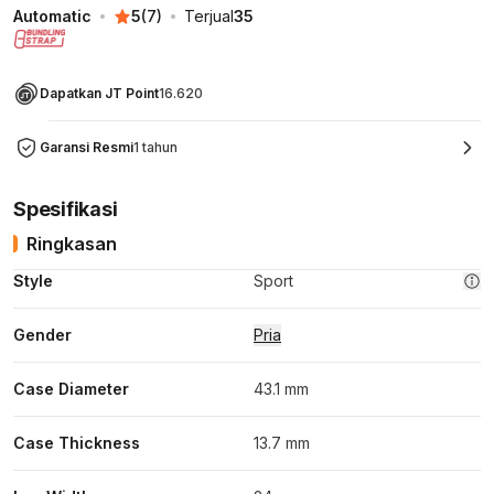
Automatic
5
(
7
)
Terjual
35
Dapatkan JT Point
16.620
Garansi Resmi
1 tahun
Spesifikasi
Ringkasan
Style
Sport
Gender
Pria
Case Diameter
43.1 mm
Case Thickness
13.7 mm