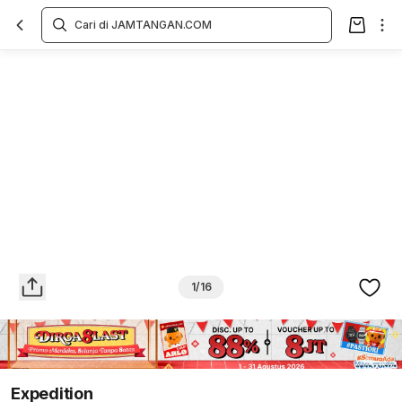
Overview
Spesifikasi
Deskripsi
Toko Offline
Review
Lainnya
1/16
Expedition