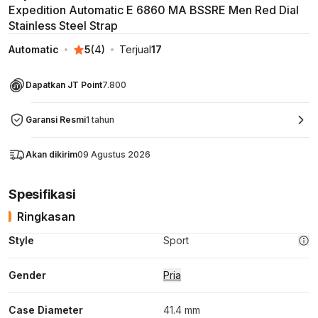
Expedition Automatic E 6860 MA BSSRE Men Red Dial
Stainless Steel Strap
Automatic
5
(
4
)
Terjual
17
Dapatkan JT Point
7.800
Garansi Resmi
1 tahun
Akan dikirim
09 Agustus 2026
Spesifikasi
Ringkasan
Style
Sport
Gender
Pria
Case Diameter
41.4 mm