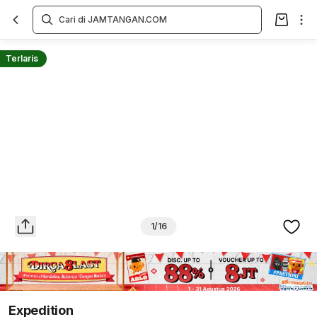
Overview
Spesifikasi
Deskripsi
Toko Offline
Review
Lainnya
Terlaris
1/16
Expedition