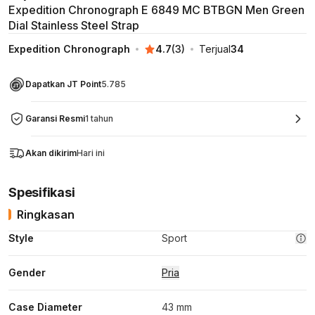
Expedition Chronograph E 6849 MC BTBGN Men Green
Dial Stainless Steel Strap
Expedition Chronograph
4.7
(
3
)
Terjual
34
Dapatkan JT Point
5.785
Garansi Resmi
1 tahun
Akan dikirim
Hari ini
Spesifikasi
Ringkasan
Style
Sport
Gender
Pria
Case Diameter
43 mm