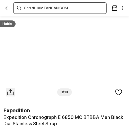
Overview
Spesifikasi
Deskripsi
Toko Offline
Review
Lainnya
Habis
1/10
Expedition
Expedition Chronograph E 6850 MC BTBBA Men Black
Dial Stainless Steel Strap